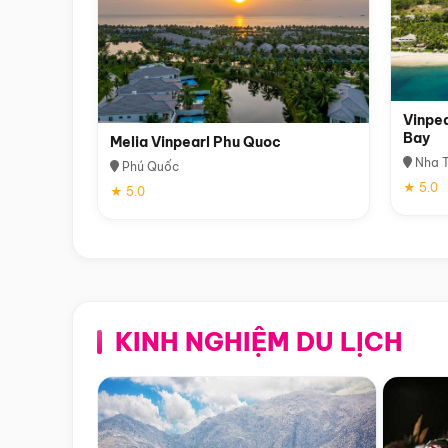
Vinpea
Bay
Melia Vinpearl Phu Quoc
Nha T
Phú Quốc
★ 5.0
★ 5.0
KINH NGHIỆM DU LỊCH