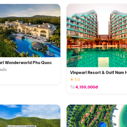
arl Wonderworld Phu Quoc
Quốc
Vinpearl Resort & Golf Nam 
★ 5.0
Từ
4,150,000đ