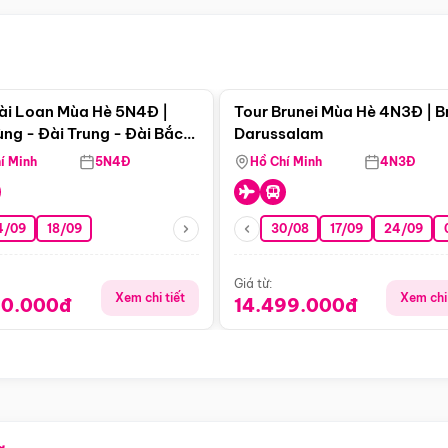
Điểm nổi bật
Điểm nổi
ài Loan Mùa Hè 5N4Đ |
Tour Brunei Mùa Hè 4N3Đ | B
ng - Đài Trung - Đài Bắc
Darussalam
j)
í Minh
5N4Đ
Hồ Chí Minh
4N3Đ
4/09
18/09
30/08
17/09
24/09
Giá từ:
Xem chi tiết
Xem chi 
90.000đ
14.499.000đ