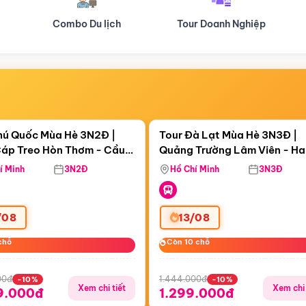
Tour Doanh Nghiệp
Du lịch Hành Hương
Điểm nổi bật
Điểm nổi
ngày 02:30:10
Còn
05 ngày 02:30:10
hú Quốc Mùa Hè 3N2Đ |
Tour Đà Lạt Mùa Hè 3N3Đ |
áp Treo Hòn Thơm - Cầu
Quảng Trường Lâm Viên - H
áp Treo Hòn Thơm
Công Viên Nước Aquatopia
Hill - Puppy Farm
í Minh
3N2Đ
Hồ Chí Minh
3N3Đ
/08
13/08
chỗ
chỗ
Còn 10 chỗ
Còn 10 chỗ
00đ
1.444.000đ
-10%
-10%
Xem chi tiết
Xem chi 
9.000đ
1.299.000đ