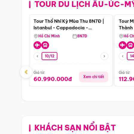
TOUR DU LỊCH ÂU-ÚC-M
Điểm nổi bật
Tour Thổ Nhĩ Kỳ Mùa Thu 8N7Đ |
Tour M
Istanbul - Cappadocia -
Thành 
Pamukkale
Thiên 
Hồ Chí Minh
8N7Đ
Hồ Ch
10/12
1
‹
Giá từ:
Giá từ:
Xem chi tiết
60.990.000đ
112.
KHÁCH SẠN NỔI BẬT