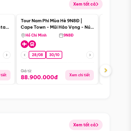
Xem tất cả
 bật
Điểm nổi bật
Tour Nam Phi Mùa Hè 9N8Đ |
Tour Mỹ Mùa
star
Cape Town - Mũi Hảo Vọng - Núi
Hoa Kỳ - Me
Bàn - Johannesburg - Pretoria -
Hồ Chí Minh
9N8Đ
Hồ Chí Minh
Safari - Lodge
28/08
30/10
29/08
›
Giá từ:
Giá từ:
tiết
Xem chi tiết
88.900.000đ
59.900.
Xem tất cả