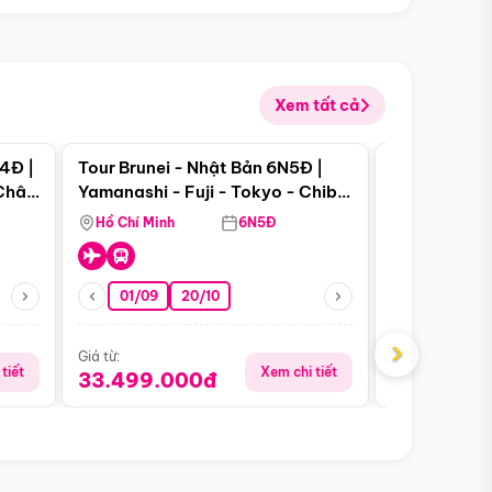
Xem tất cả
 bật
Điểm nổi bật
4Đ |
Tour Brunei - Nhật Bản 6N5Đ |
Tour Campu
 Châu
Yamanashi - Fuji - Tokyo - Chiba
Siem Reap -
- Freeday
Hồ Chí Minh
6N5Đ
Hồ Chí Minh
01/09
20/10
13/08
›
Giá từ:
Giá từ:
tiết
Xem chi tiết
33.499.000đ
5.650.00