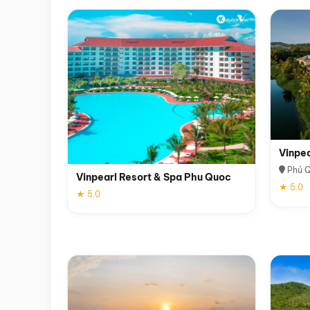
Vinpe
Phú 
Vinpearl Resort & Spa Phu Quoc
★ 5.0
★ 5.0