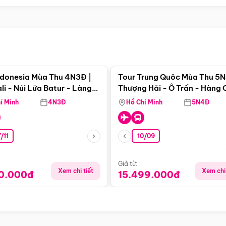
Điểm nổi bật
Điểm nổi
ndonesia Mùa Thu 4N3Đ |
Tour Trung Quôc Mùa Thu 5N
li - Núi Lửa Batur - Làng
Thượng Hải - Ô Trấn - Hàng
puran
(Tour Không Shopping)
í Minh
4N3Đ
Hồ Chí Minh
5N4Đ
/11
10/09
Giá từ:
Xem chi tiết
Xem chi 
90.000đ
15.499.000đ