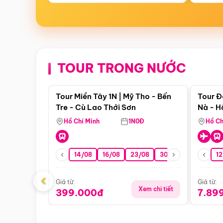
TOUR TRONG NƯỚC
Điểm nổi bật
Tour Miền Tây 1N | Mỹ Tho - Bến
Tour Đ
Tre - Cù Lao Thới Sơn
Nà - H
Nha
Hồ Chí Minh
1N0Đ
Hồ Ch
14/08
16/08
23/08
30/08
06/09
12
1
‹
Giá từ:
Giá từ:
Xem chi tiết
399.000đ
7.89