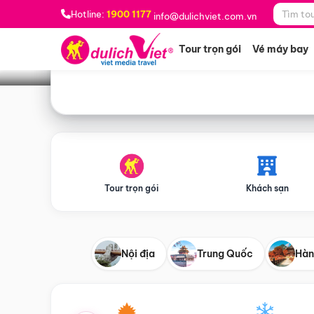
Bạn muốn đi đâu?
*
Hotline:
1900 1177
info@dulichviet.com.vn
Tour trọn gói
Vé máy bay
Tour trọn gói
Khách sạn
Nội địa
Trung Quốc
Hàn