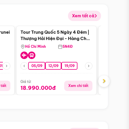
Xem tất cả
 bật
Điểm nổi bật
runei
Tour Trung Quốc 5 Ngày 4 Đêm |
Tour Trung 
Tour Hè
Thượng Hải Hiện Đại - Hàng Châu
Ân Thi - Trư
Nên Thơ - Ô Trấn Cổ Kính
Hồ Chí Minh
5N4Đ
Hồ Chí Minh
01/10
15/10
29/10
05/09
12/09
19/09
16/08
›
Giá từ:
Giá từ:
tiết
Xem chi tiết
18.990.000đ
16.990.0