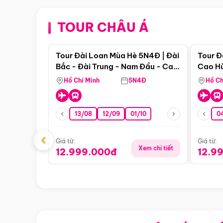
TOUR CHÂU Á
Điểm nổi bật
Tour Đài Loan Mùa Hè 5N4Đ | Đài
Tour Đ
Bắc - Đài Trung - Nam Đầu - Cao
Cao Hù
Hùng ( Bay Vn)
(Bay V
Hồ Chí Minh
5N4Đ
Hồ Ch
13/08
12/09
01/10
0
‹
Giá từ:
Giá từ:
Xem chi tiết
12.999.000đ
12.9