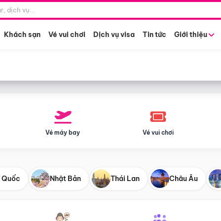
Điểm khởi hành
Tháng khở
Hồ Chí Minh
Bất kỳ 
Khách sạn
Vé vui chơi
Dịch vụ visa
Tin tức
Giới thiệu
Vé máy bay
Vé vui chơi
 Quốc
Nhật Bản
Thái Lan
Châu Âu