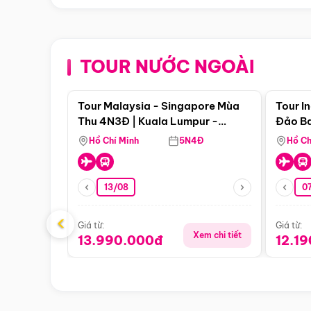
TOUR NƯỚC NGOÀI
Điểm nổi bật
Tour Malaysia - Singapore Mùa
Tour I
Thu 4N3Đ | Kuala Lumpur -
Đảo Ba
Malacca - Johor Baru -
Pengli
Hồ Chí Minh
5N4Đ
Hồ Ch
Singapore
13/08
07
‹
Giá từ:
Giá từ:
Xem chi tiết
13.990.000đ
12.1