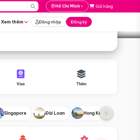
i hành
Hồ Chí Minh
Giỏ hàng
Tìm tour
tháng nào
Xem thêm
Đăng nhập
Đăng ký
Visa
Thêm
Singapore
Đài Loan
Hong Kong
Mỹ