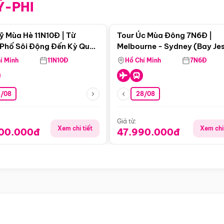
Ỹ-PHI
Điểm nổi bật
Điểm nổi
ỹ Mùa Hè 11N10Đ | Từ
Tour Úc Mùa Đông 7N6Đ |
Phố Sôi Động Đến Kỳ Quan
Melbourne - Sydney (Bay Je
Nhiên Mỹ
Airways)
í Minh
11N10Đ
Hồ Chí Minh
7N6Đ
4/08
28/08
Giá từ:
Xem chi tiết
Xem chi 
900.000đ
47.990.000đ