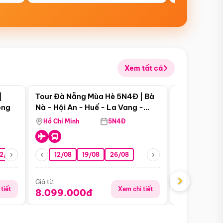
Xem tất cả
 bật
Điểm nổi bật
|
Tour Đà Nẵng Mùa Hè 5N4Đ | Bà
Tour Đà Nẵn
ong
Nà - Hội An - Huế - La Vang -
Nà - Hội An
Động Thiên Đường
Nha
Hồ Chí Minh
5N4Đ
Hồ Chí Minh
2/08
26/08
05/09
12/08
19/08
09/09
26/08
12/09
13/08
›
Giá từ:
Giá từ:
tiết
Xem chi tiết
8.099.000đ
6.899.00