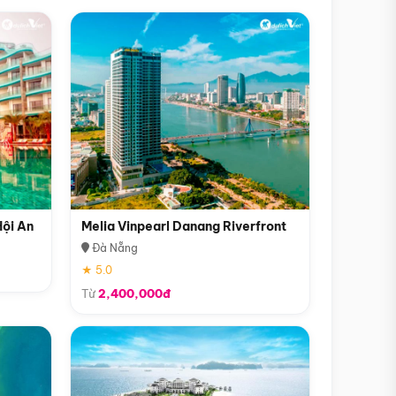
Hội An
Melia Vinpearl Danang Riverfront
Đà Nẵng
★ 5.0
Từ
2,400,000đ