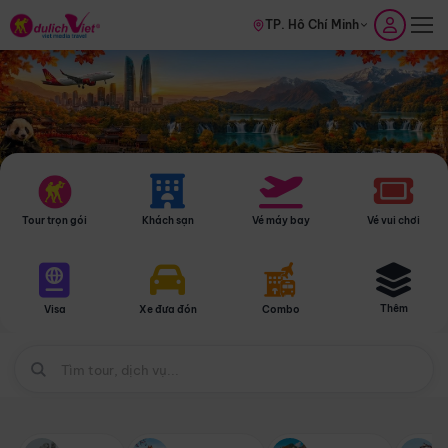
TP. Hồ Chí Minh
Tour trọn gói
Khách sạn
Vé máy bay
Vé vui chơi
Thêm
Visa
Xe đưa đón
Combo