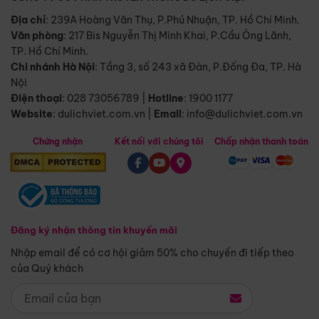
Địa chỉ
: 239A Hoàng Văn Thụ, P.Phú Nhuận, TP. Hồ Chí Minh.
Văn phòng
:
217 Bis Nguyễn Thị Minh Khai, P.Cầu Ông Lãnh,
TP. Hồ Chí Minh.
Chi nhánh Hà Nội
:
Tầng 3, số 243 xã Đàn, P.Đống Đa, TP. Hà
Nội
Điện thoại
:
028 73056789
|
Hotline
:
1900 1177
Website
:
dulichviet.com.vn
|
Email
:
info@dulichviet.com.vn
Chứng nhận
Kết nối với chúng tôi
Chấp nhận thanh toán
Đăng ký nhận thông tin khuyến mãi
Nhập email để có cơ hội giảm 50% cho chuyến đi tiếp theo
của Quý khách