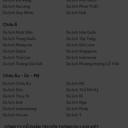
Du lịch Đà Nẵng
Du lịch Phú Quốc
Du lịch Hạ Long
Du lịch Phan Thiết
Du lịch Quy Nhơn
Du lịch Huế
Châu Á
Du lịch Nhật Bản
Du lịch Hàn Quốc
Du lịch Trung Quốc
Du lịch Tây Tạng
Du lịch Malaysia
Du lịch Đài Loan
Du lịch Dubai
Du lịch Singapore
Du lịch Thái Lan
Du lịch Indonesia
Du lịch Trương Gia Giới
Du lịch Phượng Hoàng Cổ Trấn
Châu Âu - Úc - Mỹ
Du lịch Châu Âu
Du lịch Mỹ
Du lịch Đức
Du lịch Thổ Nhĩ Kỳ
Du lịch Thụy Sĩ
Du lịch Bỉ
Du lịch Anh
Du lịch Nga
Du lịch luxembourg
Du lịch Pháp
Du lịch Hà Lan
Du lịch Ý
CÔNG TY CỔ PHẦN TRUYỀN THÔNG DU LỊCH VIỆT