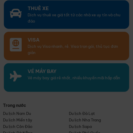
THUÊ XE
Dịch vụ thuê xe giá tốt từ các nhà xe uy tín và chu
đáo
VISA
Dịch vụ Visa nhanh, rẻ. Visa trọn gói, thủ tục đơn
giản
VÉ MÁY BAY
Vé máy bay giá rẻ nhất, nhiều khuyến mãi hấp dẫn
Trong nước
Du lịch Nam Du
Du lịch Đà Lạt
Du lịch Miền tây
Du lịch Nha Trang
Du lịch Côn Đảo
Du lịch Sapa