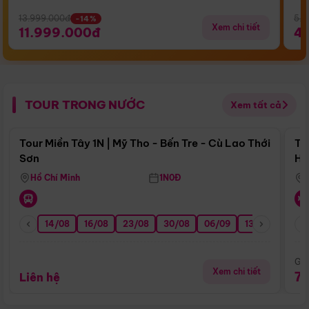
13.999.000đ
5.5
-14%
Xem chi tiết
11.999.000đ
4
TOUR TRONG NƯỚC
Xem tất cả
Điểm nổi bật
Tour Miền Tây 1N | Mỹ Tho - Bến Tre - Cù Lao Thới
To
Sơn
Hu
Hồ Chí Minh
1N0Đ
14/08
16/08
23/08
30/08
06/09
13/09
20/0
Giá
Xem chi tiết
7
Liên hệ