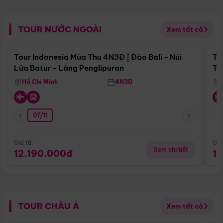
TOUR NƯỚC NGOÀI
Xem tất cả
Điểm nổi bật
Tour Indonesia Mùa Thu 4N3Đ | Đảo Bali - Núi
To
Lửa Batur - Làng Penglipuran
Tr
Hồ Chí Minh
4N3Đ
07/11
Giá từ:
Giá
Xem chi tiết
12.190.000đ
1
TOUR CHÂU Á
Xem tất cả
Điểm nổi bật