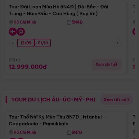
Tour Đài Loan Mùa Hè 5N4Đ | Đài Bắc - Đài
To
Trung - Nam Đầu - Cao Hùng ( Bay Vn)
Tr
Hồ Chí Minh
5N4Đ
12/09
01/10
Giá từ:
Giá
Xem chi tiết
12.999.000đ
1
TOUR DU LỊCH ÂU-ÚC-MỸ-PHI
Xem tất cả
Điểm nổi bật
Tour Thổ Nhĩ Kỳ Mùa Thu 8N7Đ | Istanbul -
To
Cappadocia - Pamukkale
Đế
Hồ Chí Minh
8N7Đ