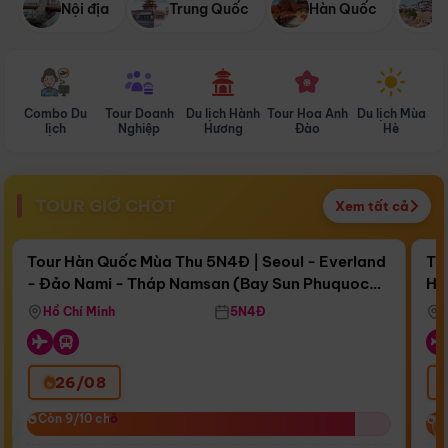
Nội địa
Trung Quốc
Hàn Quốc
N
Combo Du
Tour Doanh
Du lịch Hành
Tour Hoa Anh
Du lịch Mùa
D
lịch
Nghiệp
Hương
Đào
Hè
TOUR GIỜ CHÓT
Xem tất cả
Điểm nổi bật
Còn
16 ngày 17:48:04
Cò
Tour Hàn Quốc Mùa Thu 5N4Đ | Seoul - Everland
To
- Đảo Nami - Tháp Namsan (Bay Sun Phuquoc
Hò
Bay Sun Phuquoc Airways
Tặ
Airways)
Aq
Hồ Chí Minh
5N4Đ
26/08
‹
Còn 9/10 chỗ
Còn 9/10 chỗ
C
C