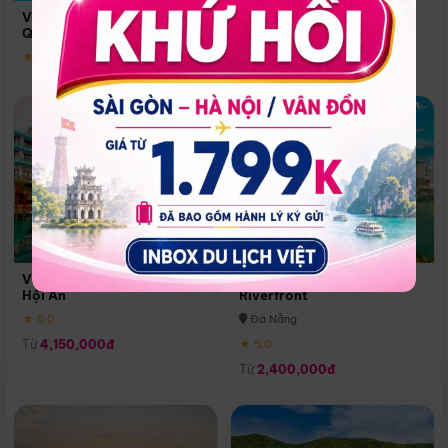
Quoc
Vinpearl Resort & Spa Phu
Phú Quốc
Quoc
★ 5.0
★ 5.0
Vinpearl Resort & Golf Nam
Melia Vinpearl Danang
Hội An
Riverfront
★ 5.0
Đà Nẵng
Từ
4,150,000đ
★ 5.0
Từ
2,400,000đ