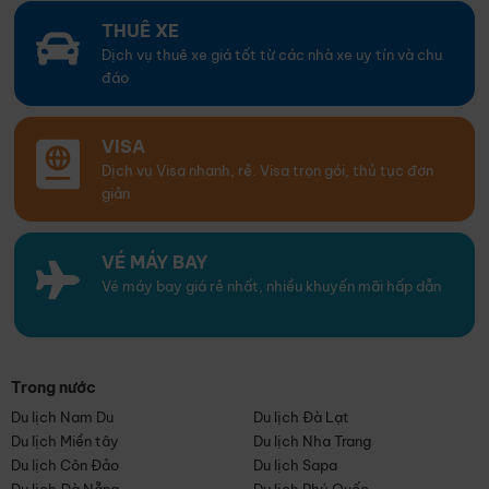
THUÊ XE
Dịch vụ thuê xe giá tốt từ các nhà xe uy tín và chu
đáo
VISA
Dịch vụ Visa nhanh, rẻ. Visa trọn gói, thủ tục đơn
giản
VÉ MÁY BAY
Vé máy bay giá rẻ nhất, nhiều khuyến mãi hấp dẫn
Trong nước
Du lịch Nam Du
Du lịch Đà Lạt
Du lịch Miền tây
Du lịch Nha Trang
Du lịch Côn Đảo
Du lịch Sapa