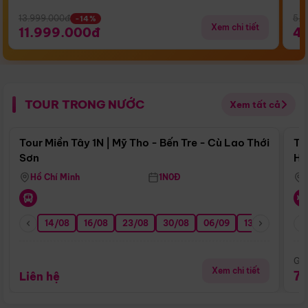
13.999.000đ
5.5
-14%
Xem chi tiết
11.999.000đ
4
TOUR TRONG NƯỚC
Xem tất cả
Điểm nổi bật
Tour Miền Tây 1N | Mỹ Tho - Bến Tre - Cù Lao Thới
To
Sơn
Hu
Hồ Chí Minh
1N0Đ
14/08
16/08
23/08
30/08
06/09
13/09
20/0
Giá
Xem chi tiết
7
Liên hệ