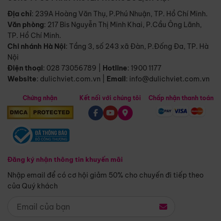
Địa chỉ
: 239A Hoàng Văn Thụ, P.Phú Nhuận, TP. Hồ Chí Minh.
Văn phòng
:
217 Bis Nguyễn Thị Minh Khai, P.Cầu Ông Lãnh,
TP. Hồ Chí Minh.
Chi nhánh Hà Nội
:
Tầng 3, số 243 xã Đàn, P.Đống Đa, TP. Hà
Nội
Điện thoại
:
028 73056789
|
Hotline
:
1900 1177
Website
:
dulichviet.com.vn
|
Email
:
info@dulichviet.com.vn
Chứng nhận
Kết nối với chúng tôi
Chấp nhận thanh toán
Đăng ký nhận thông tin khuyến mãi
Nhập email để có cơ hội giảm 50% cho chuyến đi tiếp theo
của Quý khách