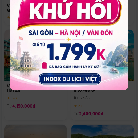
Quoc
Vinpearl Resort & Spa Phu
Phú Quốc
Quoc
★ 5.0
★ 5.0
Vinpearl Resort & Golf Nam
Melia Vinpearl Danang
Hội An
Riverfront
★ 5.0
Đà Nẵng
Từ
4,150,000đ
★ 5.0
Từ
2,400,000đ