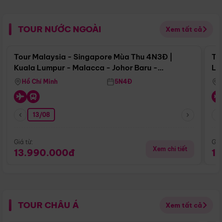
TOUR NƯỚC NGOÀI
Xem tất cả
Điểm nổi bật
Tour Malaysia - Singapore Mùa Thu 4N3Đ |
To
Kuala Lumpur - Malacca - Johor Baru -
Lử
Singapore
Hồ Chí Minh
5N4Đ
13/08
Giá từ:
Giá
Xem chi tiết
13.990.000đ
1
TOUR CHÂU Á
Xem tất cả
Điểm nổi bật