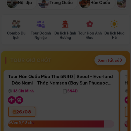
Nội địa
Trung Quốc
Hàn Quốc
N
Combo Du
Tour Doanh
Du lịch Hành
Tour Hoa Anh
Du lịch Mùa
D
lịch
Nghiệp
Hương
Đào
Hè
TOUR GIỜ CHÓT
Xem tất cả
Điểm nổi bật
Còn
17 ngày 09:19:41
Cò
Tour Hàn Quốc Mùa Thu 5N4Đ | Seoul - Everland
To
- Đảo Nami - Tháp Namsan (Bay Sun Phuquoc
Hò
Bay Sun Phuquoc Airways
Tặ
Airways)
Aq
Hồ Chí Minh
5N4Đ
26/08
‹
Còn 9/10 chỗ
Còn 9/10 chỗ
C
C