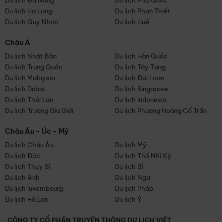
Du lịch Đà Nẵng
Du lịch Phú Quốc
Du lịch Hạ Long
Du lịch Phan Thiết
Du lịch Quy Nhơn
Du lịch Huế
Châu Á
Du lịch Nhật Bản
Du lịch Hàn Quốc
Du lịch Trung Quốc
Du lịch Tây Tạng
Du lịch Malaysia
Du lịch Đài Loan
Du lịch Dubai
Du lịch Singapore
Du lịch Thái Lan
Du lịch Indonesia
Du lịch Trương Gia Giới
Du lịch Phượng Hoàng Cổ Trấn
Châu Âu - Úc - Mỹ
Du lịch Châu Âu
Du lịch Mỹ
Du lịch Đức
Du lịch Thổ Nhĩ Kỳ
Du lịch Thụy Sĩ
Du lịch Bỉ
Du lịch Anh
Du lịch Nga
Du lịch luxembourg
Du lịch Pháp
Du lịch Hà Lan
Du lịch Ý
CÔNG TY CỔ PHẦN TRUYỀN THÔNG DU LỊCH VIỆT