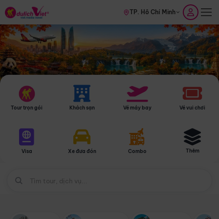
TP. Hồ Chí Minh
Tour trọn gói
Khách sạn
Vé máy bay
Vé vui chơi
Thêm
Visa
Xe đưa đón
Combo