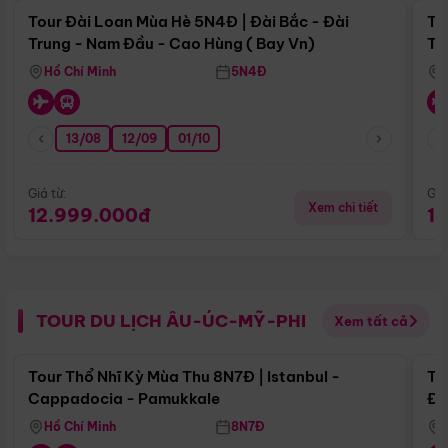
Tour Đài Loan Mùa Hè 5N4Đ | Đài Bắc - Đài
To
Trung - Nam Đầu - Cao Hùng ( Bay Vn)
Tr
Hồ Chí Minh
5N4Đ
13/08
12/09
01/10
Giá từ:
Giá
Xem chi tiết
12.999.000đ
1
TOUR DU LỊCH ÂU-ÚC-MỸ-PHI
Xem tất cả
Điểm nổi bật
Tour Thổ Nhĩ Kỳ Mùa Thu 8N7Đ | Istanbul -
To
Cappadocia - Pamukkale
Đế
Hồ Chí Minh
8N7Đ