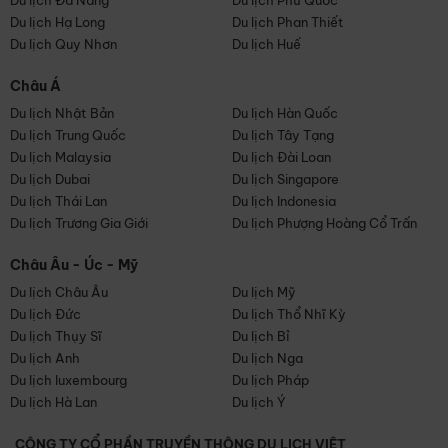
Du lịch Đà Nẵng
Du lịch Phú Quốc
Du lịch Hạ Long
Du lịch Phan Thiết
Du lịch Quy Nhơn
Du lịch Huế
Châu Á
Du lịch Nhật Bản
Du lịch Hàn Quốc
Du lịch Trung Quốc
Du lịch Tây Tạng
Du lịch Malaysia
Du lịch Đài Loan
Du lịch Dubai
Du lịch Singapore
Du lịch Thái Lan
Du lịch Indonesia
Du lịch Trương Gia Giới
Du lịch Phượng Hoàng Cổ Trấn
Châu Âu - Úc - Mỹ
Du lịch Châu Âu
Du lịch Mỹ
Du lịch Đức
Du lịch Thổ Nhĩ Kỳ
Du lịch Thụy Sĩ
Du lịch Bỉ
Du lịch Anh
Du lịch Nga
Du lịch luxembourg
Du lịch Pháp
Du lịch Hà Lan
Du lịch Ý
CÔNG TY CỔ PHẦN TRUYỀN THÔNG DU LỊCH VIỆT