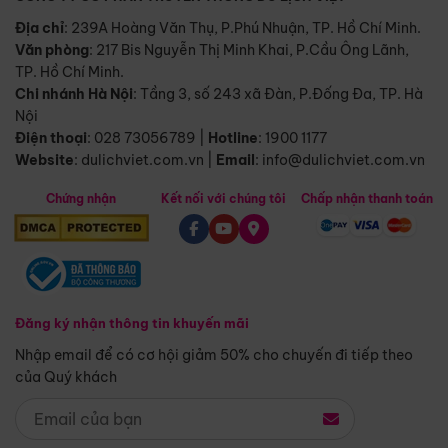
Địa chỉ
: 239A Hoàng Văn Thụ, P.Phú Nhuận, TP. Hồ Chí Minh.
Văn phòng
:
217 Bis Nguyễn Thị Minh Khai, P.Cầu Ông Lãnh,
TP. Hồ Chí Minh.
Chi nhánh Hà Nội
:
Tầng 3, số 243 xã Đàn, P.Đống Đa, TP. Hà
Nội
Điện thoại
:
028 73056789
|
Hotline
:
1900 1177
Website
:
dulichviet.com.vn
|
Email
:
info@dulichviet.com.vn
Chứng nhận
Kết nối với chúng tôi
Chấp nhận thanh toán
Đăng ký nhận thông tin khuyến mãi
Nhập email để có cơ hội giảm 50% cho chuyến đi tiếp theo
của Quý khách