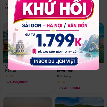
Quoc
Vinpearl Resort & Spa Phu
Phú Quốc
Quoc
★ 5.0
★ 5.0
Vinpearl Resort & Golf Nam
Melia Vinpearl Danang
Hội An
Riverfront
★ 5.0
Đà Nẵng
Từ
4,150,000đ
★ 5.0
Từ
2,400,000đ