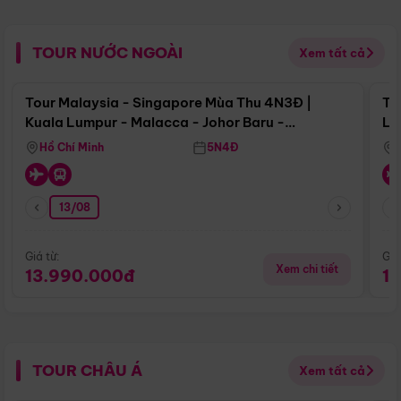
TOUR NƯỚC NGOÀI
Xem tất cả
Điểm nổi bật
Tour Malaysia - Singapore Mùa Thu 4N3Đ |
To
Kuala Lumpur - Malacca - Johor Baru -
Lử
Singapore
Hồ Chí Minh
5N4Đ
13/08
Giá từ:
Giá
Xem chi tiết
13.990.000đ
1
TOUR CHÂU Á
Xem tất cả
Điểm nổi bật