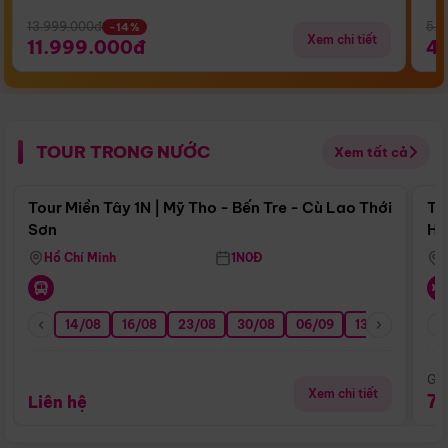
13.999.000đ
5.5
-14%
Xem chi tiết
11.999.000đ
4
TOUR TRONG NƯỚC
Xem tất cả
Điểm nổi bật
Tour Miền Tây 1N | Mỹ Tho - Bến Tre - Cù Lao Thới
To
Sơn
Hu
Hồ Chí Minh
1N0Đ
14/08
16/08
23/08
30/08
06/09
13/09
20/0
Giá
Xem chi tiết
7
Liên hệ