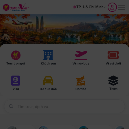
TP. Hồ Chí Minh
Tour trọn gói
Khách sạn
Vé máy bay
Vé vui chơi
Thêm
Visa
Xe đưa đón
Combo