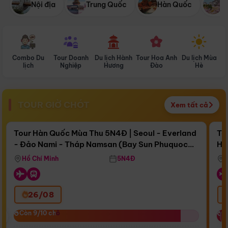
Nội địa
Trung Quốc
Hàn Quốc
N
Combo Du
Tour Doanh
Du lịch Hành
Tour Hoa Anh
Du lịch Mùa
D
lịch
Nghiệp
Hương
Đào
Hè
TOUR GIỜ CHÓT
Xem tất cả
Điểm nổi bật
Còn
17 ngày 12:40:56
Cò
Tour Hàn Quốc Mùa Thu 5N4Đ | Seoul - Everland
To
- Đảo Nami - Tháp Namsan (Bay Sun Phuquoc
Hò
Bay Sun Phuquoc Airways
Tặ
Airways)
Aq
Hồ Chí Minh
5N4Đ
26/08
‹
Còn 9/10 chỗ
Còn 9/10 chỗ
C
C