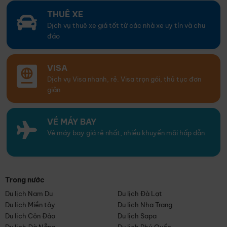
THUÊ XE
Dịch vụ thuê xe giá tốt từ các nhà xe uy tín và chu
đáo
VISA
Dịch vụ Visa nhanh, rẻ. Visa trọn gói, thủ tục đơn
giản
VÉ MÁY BAY
Vé máy bay giá rẻ nhất, nhiều khuyến mãi hấp dẫn
Trong nước
Du lịch Nam Du
Du lịch Đà Lạt
Du lịch Miền tây
Du lịch Nha Trang
Du lịch Côn Đảo
Du lịch Sapa