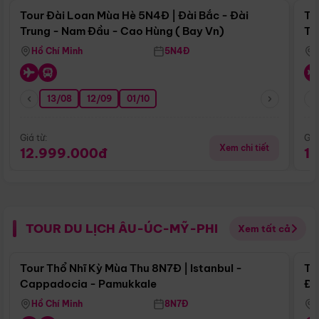
Tour Đài Loan Mùa Hè 5N4Đ | Đài Bắc - Đài
To
Trung - Nam Đầu - Cao Hùng ( Bay Vn)
Tr
Hồ Chí Minh
5N4Đ
13/08
12/09
01/10
Giá từ:
Giá
Xem chi tiết
12.999.000đ
1
TOUR DU LỊCH ÂU-ÚC-MỸ-PHI
Xem tất cả
Điểm nổi bật
Tour Thổ Nhĩ Kỳ Mùa Thu 8N7Đ | Istanbul -
To
Cappadocia - Pamukkale
Đế
Hồ Chí Minh
8N7Đ