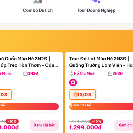
Tour Doanh Nghiệp
Du lịch Hành Hương
Điểm nổi bật
Điểm nổi
ngày 03:29:17
Còn
05 ngày 03:29:17
hú Quốc Mùa Hè 3N2Đ |
Tour Đà Lạt Mùa Hè 3N3Đ |
áp Treo Hòn Thơm - Cầu
Quảng Trường Lâm Viên - H
áp Treo Hòn Thơm
Công Viên Nước Aquatopia
Hill - Puppy Farm
í Minh
3N2Đ
Hồ Chí Minh
3N3Đ
/08
13/08
chỗ
chỗ
Còn 10 chỗ
Còn 10 chỗ
00đ
1.444.000đ
-10%
-10%
Xem chi tiết
Xem chi 
9.000đ
1.299.000đ