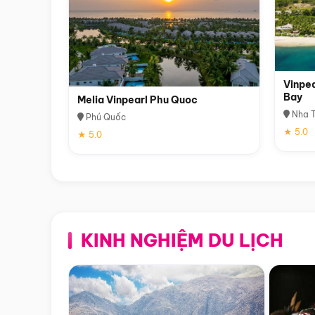
Vinpea
Bay
Melia Vinpearl Phu Quoc
Nha T
Phú Quốc
★ 5.0
★ 5.0
KINH NGHIỆM DU LỊCH