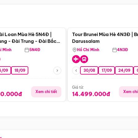
Điểm nổi bật
Điểm nổi
ài Loan Mùa Hè 5N4Đ |
Tour Brunei Mùa Hè 4N3Đ | B
ng - Đài Trung - Đài Bắc
Darussalam
j)
í Minh
5N4Đ
Hồ Chí Minh
4N3Đ
4/09
18/09
30/08
17/09
24/09
Giá từ:
Xem chi tiết
Xem chi 
90.000đ
14.499.000đ