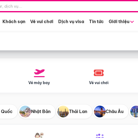
Điểm khởi hành
Tháng khở
Hồ Chí Minh
Bất kỳ 
Khách sạn
Vé vui chơi
Dịch vụ visa
Tin tức
Giới thiệu
Vé máy bay
Vé vui chơi
 Quốc
Nhật Bản
Thái Lan
Châu Âu