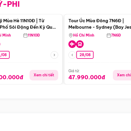
Ỹ-PHI
Điểm nổi bật
Điểm nổi
ỹ Mùa Hè 11N10Đ | Từ
Tour Úc Mùa Đông 7N6Đ |
Phố Sôi Động Đến Kỳ Quan
Melbourne - Sydney (Bay Je
Nhiên Mỹ
Airways)
í Minh
11N10Đ
Hồ Chí Minh
7N6Đ
4/08
28/08
Giá từ:
Xem chi tiết
Xem chi 
900.000đ
47.990.000đ