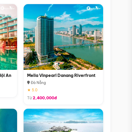
Hội An
Melia Vinpearl Danang Riverfront
Đà Nẵng
★ 5.0
Từ
2,400,000đ