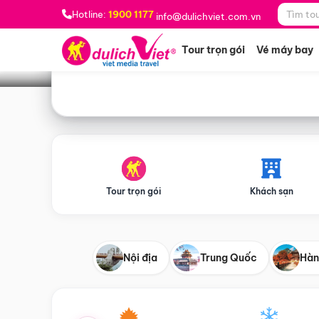
Bạn muốn đi đâu?
*
Hotline:
1900 1177
info@dulichviet.com.vn
Tour trọn gói
Vé máy bay
Tour trọn gói
Khách sạn
Nội địa
Trung Quốc
Hàn