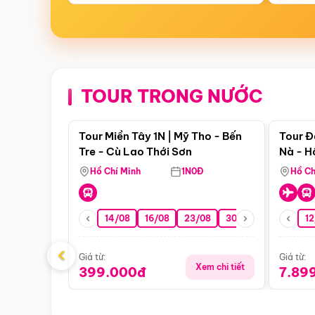
TOUR TRONG NƯỚC
Điểm nổi bật
Tour Miền Tây 1N | Mỹ Tho - Bến
Tour Đ
Tre - Cù Lao Thới Sơn
Nà - H
Nha
Hồ Chí Minh
1N0Đ
Hồ Ch
14/08
16/08
23/08
30/08
06/09
12
1
‹
Giá từ:
Giá từ:
Xem chi tiết
399.000đ
7.89