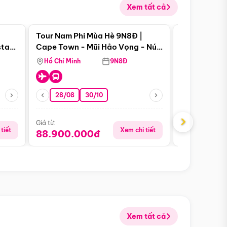
Xem tất cả
 bật
Điểm nổi bật
Tour Nam Phi Mùa Hè 9N8Đ |
Tour Mỹ Mùa
star
Cape Town - Mũi Hảo Vọng - Núi
Hoa Kỳ - Me
Bàn - Johannesburg - Pretoria -
Hồ Chí Minh
9N8Đ
Hồ Chí Minh
Safari - Lodge
28/08
30/10
29/08
›
Giá từ:
Giá từ:
tiết
Xem chi tiết
88.900.000đ
59.900.
Xem tất cả