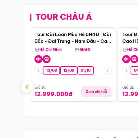
TOUR CHÂU Á
Điểm nổi bật
Tour Đài Loan Mùa Hè 5N4Đ | Đài
Tour Đ
Bắc - Đài Trung - Nam Đầu - Cao
Cao Hù
Hùng ( Bay Vn)
(Bay V
Hồ Chí Minh
5N4Đ
Hồ Ch
13/08
12/09
01/10
0
‹
Giá từ:
Giá từ:
Xem chi tiết
12.999.000đ
12.9