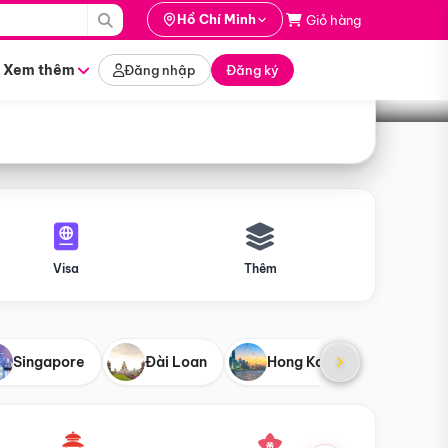
i hành
Hồ Chí Minh
Giỏ hàng
Tìm tour
tháng nào
Xem thêm
Đăng nhập
Đăng ký
Visa
Thêm
Singapore
Đài Loan
Hong Kong
Mỹ