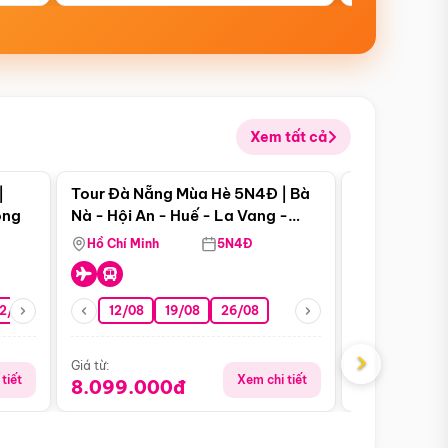
Xem tất cả
 bật
Điểm nổi bật
|
Tour Đà Nẵng Mùa Hè 5N4Đ | Bà
Tour Đà Nẵn
ong
Nà - Hội An - Huế - La Vang -
Nà - Hội An
Động Thiên Đường
Nha
Hồ Chí Minh
5N4Đ
Hồ Chí Minh
2/08
26/08
05/09
12/08
19/08
09/09
26/08
12/09
13/08
›
Giá từ:
Giá từ:
tiết
Xem chi tiết
8.099.000đ
6.899.00