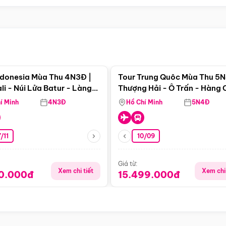
Điểm nổi bật
Điểm nổi
ndonesia Mùa Thu 4N3Đ |
Tour Trung Quôc Mùa Thu 5N
li - Núi Lửa Batur - Làng
Thượng Hải - Ô Trấn - Hàng
puran
(Tour Không Shopping)
í Minh
4N3Đ
Hồ Chí Minh
5N4Đ
/11
10/09
Giá từ:
Xem chi tiết
Xem chi 
90.000đ
15.499.000đ