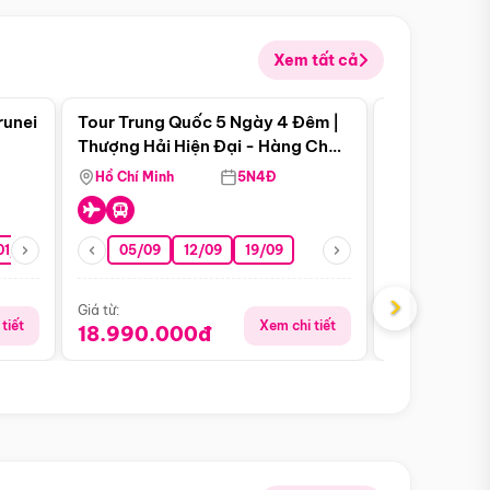
Xem tất cả
 bật
Điểm nổi bật
runei
Tour Trung Quốc 5 Ngày 4 Đêm |
Tour Trung 
Tour Hè
Thượng Hải Hiện Đại - Hàng Châu
Ân Thi - Trư
Nên Thơ - Ô Trấn Cổ Kính
Hồ Chí Minh
5N4Đ
Hồ Chí Minh
01/10
15/10
29/10
05/09
12/09
19/09
16/08
›
Giá từ:
Giá từ:
tiết
Xem chi tiết
18.990.000đ
16.990.0