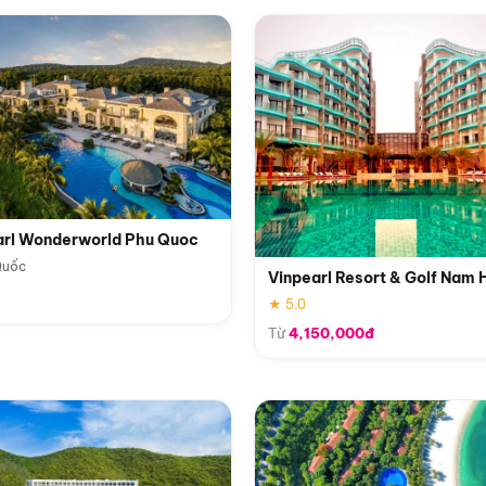
arl Wonderworld Phu Quoc
Quốc
Vinpearl Resort & Golf Nam 
★ 5.0
Từ
4,150,000đ