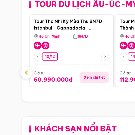
TOUR DU LỊCH ÂU-ÚC-M
Điểm nổi bật
Tour Thổ Nhĩ Kỳ Mùa Thu 8N7Đ |
Tour M
Istanbul - Cappadocia -
Thành 
Pamukkale
Thiên 
Hồ Chí Minh
8N7Đ
Hồ Ch
10/12
1
‹
Giá từ:
Giá từ:
Xem chi tiết
60.990.000đ
112.
KHÁCH SẠN NỔI BẬT