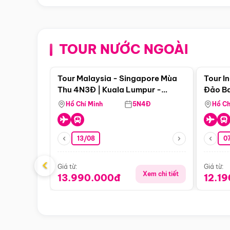
TOUR NƯỚC NGOÀI
Điểm nổi bật
Tour Malaysia - Singapore Mùa
Tour I
Thu 4N3Đ | Kuala Lumpur -
Đảo Ba
Malacca - Johor Baru -
Pengli
Hồ Chí Minh
5N4Đ
Hồ Ch
Singapore
13/08
07
‹
Giá từ:
Giá từ:
Xem chi tiết
13.990.000đ
12.1