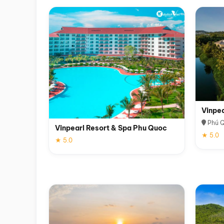
Vinpe
Phú 
Vinpearl Resort & Spa Phu Quoc
★ 5.0
★ 5.0