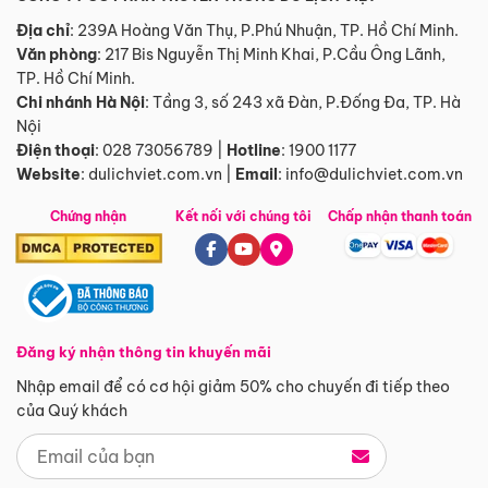
Địa chỉ
: 239A Hoàng Văn Thụ, P.Phú Nhuận, TP. Hồ Chí Minh.
Văn phòng
:
217 Bis Nguyễn Thị Minh Khai, P.Cầu Ông Lãnh,
TP. Hồ Chí Minh.
Chi nhánh Hà Nội
:
Tầng 3, số 243 xã Đàn, P.Đống Đa, TP. Hà
Nội
Điện thoại
:
028 73056789
|
Hotline
:
1900 1177
Website
:
dulichviet.com.vn
|
Email
:
info@dulichviet.com.vn
Chứng nhận
Kết nối với chúng tôi
Chấp nhận thanh toán
Đăng ký nhận thông tin khuyến mãi
Nhập email để có cơ hội giảm 50% cho chuyến đi tiếp theo
của Quý khách