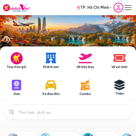
TP. Hồ Chí Minh
Tour trọn gói
Khách sạn
Vé máy bay
Vé vui chơi
Thêm
Visa
Xe đưa đón
Combo