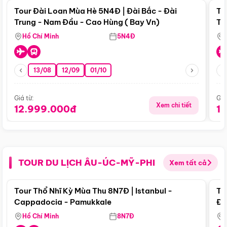
Tour Đài Loan Mùa Hè 5N4Đ | Đài Bắc - Đài
To
Trung - Nam Đầu - Cao Hùng ( Bay Vn)
Tr
Hồ Chí Minh
5N4Đ
13/08
12/09
01/10
Giá từ:
Giá
Xem chi tiết
12.999.000đ
1
TOUR DU LỊCH ÂU-ÚC-MỸ-PHI
Xem tất cả
Điểm nổi bật
Tour Thổ Nhĩ Kỳ Mùa Thu 8N7Đ | Istanbul -
To
Cappadocia - Pamukkale
Đế
Hồ Chí Minh
8N7Đ