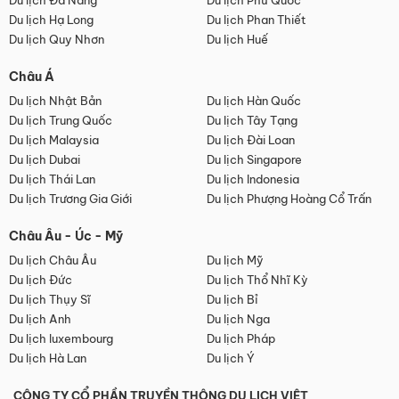
Du lịch Đà Nẵng
Du lịch Phú Quốc
Du lịch Hạ Long
Du lịch Phan Thiết
Du lịch Quy Nhơn
Du lịch Huế
Châu Á
Du lịch Nhật Bản
Du lịch Hàn Quốc
Du lịch Trung Quốc
Du lịch Tây Tạng
Du lịch Malaysia
Du lịch Đài Loan
Du lịch Dubai
Du lịch Singapore
Du lịch Thái Lan
Du lịch Indonesia
Du lịch Trương Gia Giới
Du lịch Phượng Hoàng Cổ Trấn
Châu Âu - Úc - Mỹ
Du lịch Châu Âu
Du lịch Mỹ
Du lịch Đức
Du lịch Thổ Nhĩ Kỳ
Du lịch Thụy Sĩ
Du lịch Bỉ
Du lịch Anh
Du lịch Nga
Du lịch luxembourg
Du lịch Pháp
Du lịch Hà Lan
Du lịch Ý
CÔNG TY CỔ PHẦN TRUYỀN THÔNG DU LỊCH VIỆT