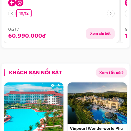
10/12
Giá từ:
Giá
Xem chi tiết
60.990.000đ
1
KHÁCH SẠN NỔI BẬT
Xem tất cả
Vinpearl Wonderworld Phu