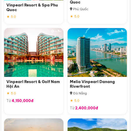
Quoc
Vinpearl Resort & Spa Phu
Phú Quốc
Quoc
★ 5.0
★ 5.0
Vinpearl Resort & Golf Nam
Melia Vinpearl Danang
Hội An
Riverfront
★ 5.0
Đà Nẵng
Từ
4,150,000đ
★ 5.0
Từ
2,400,000đ