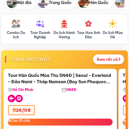
Nội địa
Trung Quốc
Hàn Quốc
N
Combo Du
Tour Doanh
Du lịch Hành
Tour Hoa Anh
Du lịch Mùa
D
lịch
Nghiệp
Hương
Đào
Hè
TOUR GIỜ CHÓT
Xem tất cả
Điểm nổi bật
Còn
18 ngày 16:15:21
Cò
Tour Hàn Quốc Mùa Thu 5N4Đ | Seoul - Everland
To
- Đảo Nami - Tháp Namsan (Bay Sun Phuquoc
Hò
Bay Sun Phuquoc Airways
Tặ
Airways)
Aq
Hồ Chí Minh
5N4Đ
26/08
‹
Còn 10 chỗ
Còn 10 chỗ
C
C