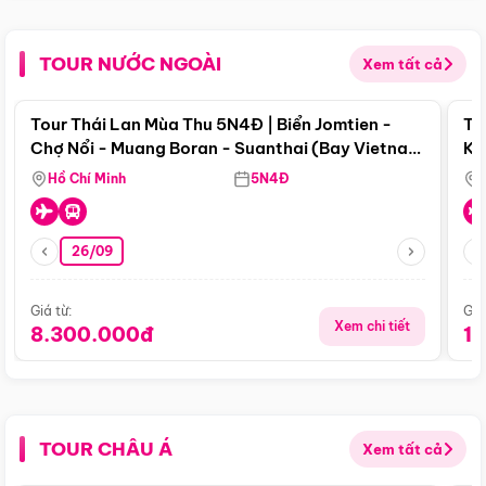
TOUR NƯỚC NGOÀI
Xem tất cả
Điểm nổi bật
Tour Thái Lan Mùa Thu 5N4Đ | Biển Jomtien -
To
Chợ Nổi - Muang Boran - Suanthai (Bay Vietnam
Ku
Airlines)
Si
Hồ Chí Minh
5N4Đ
26/09
Giá từ:
Giá
Xem chi tiết
8.300.000đ
1
TOUR CHÂU Á
Xem tất cả
Điểm nổi bật