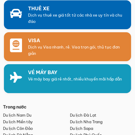
THUÊ XE
Dịch vụ thuê xe giá tốt từ các nhà xe uy tín và chu
đáo
VISA
Dịch vụ Visa nhanh, rẻ. Visa trọn gói, thủ tục đơn
giản
VÉ MÁY BAY
Vé máy bay giá rẻ nhất, nhiều khuyến mãi hấp dẫn
Trong nước
Du lịch Nam Du
Du lịch Đà Lạt
Du lịch Miền tây
Du lịch Nha Trang
Du lịch Côn Đảo
Du lịch Sapa