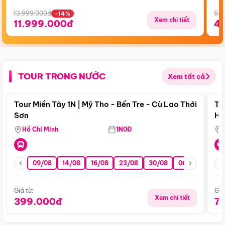
13.999.000đ
5.5
-14%
Xem chi tiết
11.999.000đ
4
TOUR TRONG NƯỚC
Xem tất cả
Điểm nổi bật
Tour Miền Tây 1N | Mỹ Tho - Bến Tre - Cù Lao Thới
To
Sơn
Hu
Hồ Chí Minh
1N0Đ
09/08
14/08
16/08
23/08
30/08
06/09
13/0
Giá từ:
Giá
Xem chi tiết
399.000đ
7