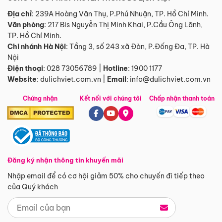
Địa chỉ
: 239A Hoàng Văn Thụ, P.Phú Nhuận, TP. Hồ Chí Minh.
Văn phòng
:
217 Bis Nguyễn Thị Minh Khai, P.Cầu Ông Lãnh,
TP. Hồ Chí Minh.
Chi nhánh Hà Nội
:
Tầng 3, số 243 xã Đàn, P.Đống Đa, TP. Hà
Nội
Điện thoại
:
028 73056789
|
Hotline
:
1900 1177
Website
:
dulichviet.com.vn
|
Email
:
info@dulichviet.com.vn
Chứng nhận
Kết nối với chúng tôi
Chấp nhận thanh toán
Đăng ký nhận thông tin khuyến mãi
Nhập email để có cơ hội giảm 50% cho chuyến đi tiếp theo
của Quý khách