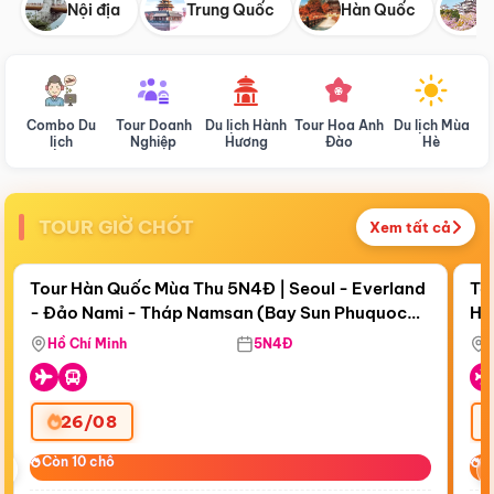
Nội địa
Trung Quốc
Hàn Quốc
N
Combo Du
Tour Doanh
Du lịch Hành
Tour Hoa Anh
Du lịch Mùa
D
lịch
Nghiệp
Hương
Đào
Hè
TOUR GIỜ CHÓT
Xem tất cả
Điểm nổi bật
Còn
17 ngày 22:46:32
Cò
Tour Hàn Quốc Mùa Thu 5N4Đ | Seoul - Everland
To
- Đảo Nami - Tháp Namsan (Bay Sun Phuquoc
Hò
Bay Sun Phuquoc Airways
Tặ
Airways)
Aq
Hồ Chí Minh
5N4Đ
26/08
‹
Còn 10 chỗ
Còn 10 chỗ
C
C