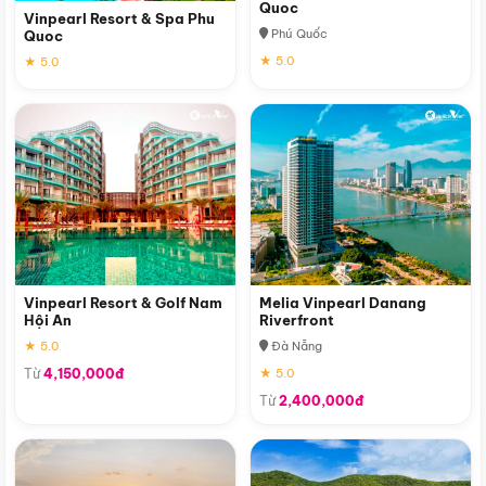
Quoc
Vinpearl Resort & Spa Phu
Phú Quốc
Quoc
★ 5.0
★ 5.0
Vinpearl Resort & Golf Nam
Melia Vinpearl Danang
Hội An
Riverfront
★ 5.0
Đà Nẵng
Từ
4,150,000đ
★ 5.0
Từ
2,400,000đ