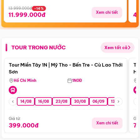
13.999.000đ
-14%
Xem chi tiết
11.999.000đ
4
TOUR TRONG NƯỚC
Xem tất cả
Điểm nổi bật
Tour Miền Tây 1N | Mỹ Tho - Bến Tre - Cù Lao Thới
To
Sơn
Hu
Hồ Chí Minh
1N0Đ
14/08
16/08
23/08
30/08
06/09
13/09
20/0
Giá từ:
Giá
Xem chi tiết
399.000đ
7