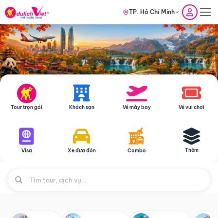
TP. Hồ Chí Minh
Tour trọn gói
Khách sạn
Vé máy bay
Vé vui chơi
Thêm
Visa
Xe đưa đón
Combo