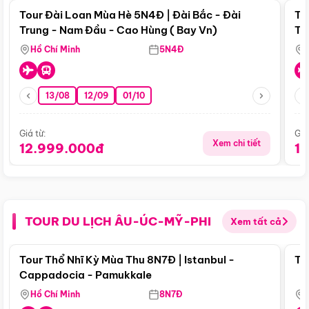
Tour Đài Loan Mùa Hè 5N4Đ | Đài Bắc - Đài
To
Trung - Nam Đầu - Cao Hùng ( Bay Vn)
Tr
Hồ Chí Minh
5N4Đ
13/08
12/09
01/10
Giá từ:
Giá
Xem chi tiết
12.999.000đ
1
TOUR DU LỊCH ÂU-ÚC-MỸ-PHI
Xem tất cả
Điểm nổi bật
Tour Thổ Nhĩ Kỳ Mùa Thu 8N7Đ | Istanbul -
To
Cappadocia - Pamukkale
Hồ Chí Minh
8N7Đ