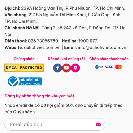
Địa chỉ
: 239A Hoàng Văn Thụ, P.Phú Nhuận, TP. Hồ Chí Minh.
Văn phòng
:
217 Bis Nguyễn Thị Minh Khai, P.Cầu Ông Lãnh,
TP. Hồ Chí Minh.
Chi nhánh Hà Nội
:
Tầng 3, số 243 xã Đàn, P.Đống Đa, TP. Hà
Nội
Điện thoại
:
028 73056789
|
Hotline
:
1900 1177
Website
:
dulichviet.com.vn
|
Email
:
info@dulichviet.com.vn
Chứng nhận
Kết nối với chúng tôi
Chấp nhận thanh toán
Đăng ký nhận thông tin khuyến mãi
Nhập email để có cơ hội giảm 50% cho chuyến đi tiếp theo
của Quý khách