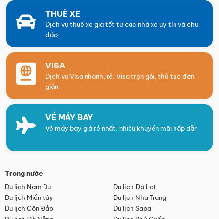
THUÊ XE
Dịch vụ thuê xe giá tốt từ các nhà xe uy tín và chu
đáo
VISA
Dịch vụ Visa nhanh, rẻ. Visa trọn gói, thủ tục đơn
giản
VÉ MÁY BAY
Vé máy bay giá rẻ nhất, nhiều khuyến mãi hấp dẫn
Trong nước
Du lịch Nam Du
Du lịch Đà Lạt
Du lịch Miền tây
Du lịch Nha Trang
Du lịch Côn Đảo
Du lịch Sapa