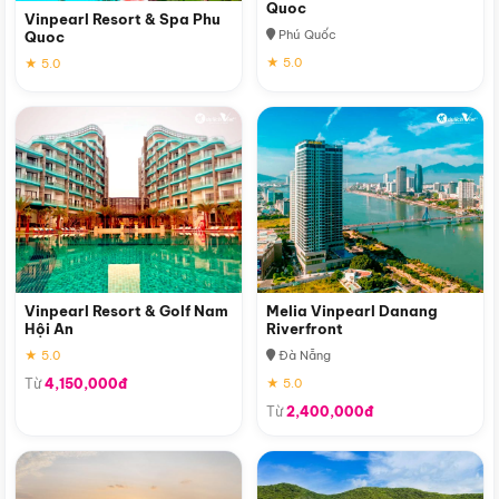
Quoc
Vinpearl Resort & Spa Phu
Phú Quốc
Quoc
★ 5.0
★ 5.0
Vinpearl Resort & Golf Nam
Melia Vinpearl Danang
Hội An
Riverfront
★ 5.0
Đà Nẵng
Từ
4,150,000đ
★ 5.0
Từ
2,400,000đ