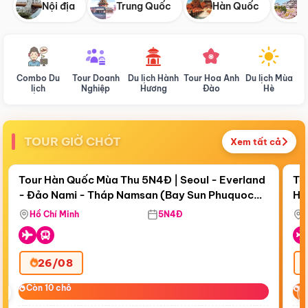
Nội địa
Trung Quốc
Hàn Quốc
N
Combo Du
Tour Doanh
Du lịch Hành
Tour Hoa Anh
Du lịch Mùa
D
lịch
Nghiệp
Hương
Đào
Hè
TOUR GIỜ CHÓT
Xem tất cả
Điểm nổi bật
Còn
19 ngày 04:58:09
Cò
Tour Hàn Quốc Mùa Thu 5N4Đ | Seoul - Everland
To
- Đảo Nami - Tháp Namsan (Bay Sun Phuquoc
Hò
Tặ
Airways)
Aq
Hồ Chí Minh
5N4Đ
26/08
‹
Còn 10 chỗ
Còn 10 chỗ
C
C