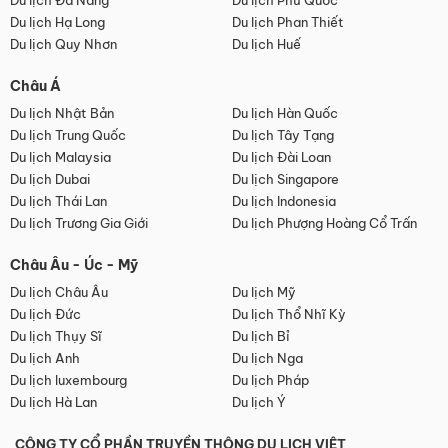
Du lịch Đà Nẵng
Du lịch Phú Quốc
Du lịch Hạ Long
Du lịch Phan Thiết
Du lịch Quy Nhơn
Du lịch Huế
Châu Á
Du lịch Nhật Bản
Du lịch Hàn Quốc
Du lịch Trung Quốc
Du lịch Tây Tạng
Du lịch Malaysia
Du lịch Đài Loan
Du lịch Dubai
Du lịch Singapore
Du lịch Thái Lan
Du lịch Indonesia
Du lịch Trương Gia Giới
Du lịch Phượng Hoàng Cổ Trấn
Châu Âu - Úc - Mỹ
Du lịch Châu Âu
Du lịch Mỹ
Du lịch Đức
Du lịch Thổ Nhĩ Kỳ
Du lịch Thụy Sĩ
Du lịch Bỉ
Du lịch Anh
Du lịch Nga
Du lịch luxembourg
Du lịch Pháp
Du lịch Hà Lan
Du lịch Ý
CÔNG TY CỔ PHẦN TRUYỀN THÔNG DU LỊCH VIỆT