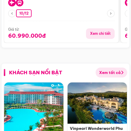
10/12
Giá từ:
Giá
Xem chi tiết
60.990.000đ
6
KHÁCH SẠN NỔI BẬT
Xem tất cả
Vinpearl Wonderworld Phu