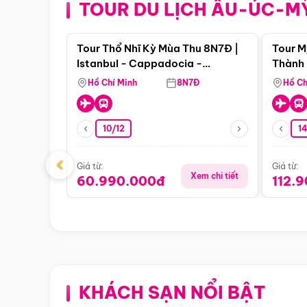
TOUR DU LỊCH ÂU-ÚC-M
Điểm nổi bật
Tour Thổ Nhĩ Kỳ Mùa Thu 8N7Đ |
Tour M
Istanbul - Cappadocia -
Thành 
Pamukkale
Thiên 
Hồ Chí Minh
8N7Đ
Hồ Ch
10/12
1
‹
Giá từ:
Giá từ:
Xem chi tiết
60.990.000đ
112.
KHÁCH SẠN NỔI BẬT