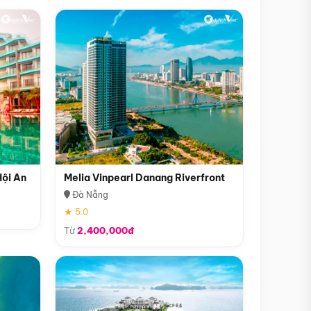
Hội An
Melia Vinpearl Danang Riverfront
Đà Nẵng
★ 5.0
Từ
2,400,000đ