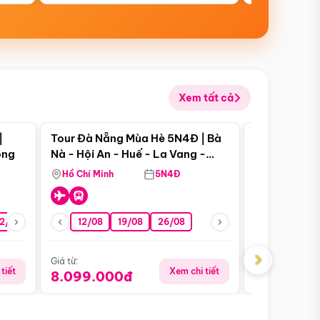
Xem tất cả
 bật
Điểm nổi bật
|
Tour Đà Nẵng Mùa Hè 5N4Đ | Bà
Tour Đà Nẵn
ong
Nà - Hội An - Huế - La Vang -
Nà - Hội An
Động Thiên Đường
Nha
Hồ Chí Minh
5N4Đ
Hồ Chí Minh
2/08
26/08
05/09
12/08
19/08
09/09
26/08
12/09
13/08
›
Giá từ:
Giá từ:
tiết
Xem chi tiết
8.099.000đ
6.899.00