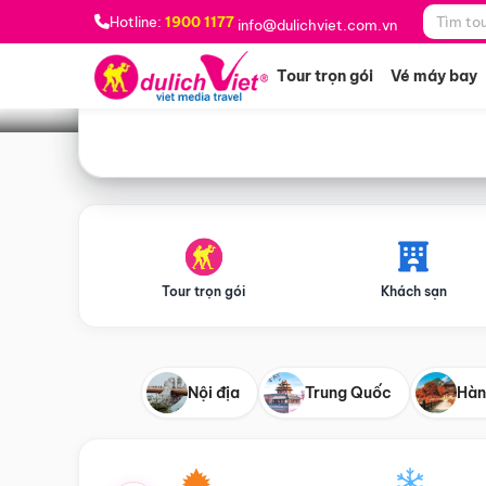
Bạn muốn đi đâu?
*
Hotline:
1900 1177
info@dulichviet.com.vn
Tour trọn gói
Vé máy bay
Tour trọn gói
Khách sạn
Nội địa
Trung Quốc
Hàn