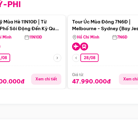
Ỹ-PHI
Điểm nổi bật
Điểm nổi
ỹ Mùa Hè 11N10Đ | Từ
Tour Úc Mùa Đông 7N6Đ |
Phố Sôi Động Đến Kỳ Quan
Melbourne - Sydney (Bay Je
Nhiên Mỹ
Airways)
í Minh
11N10Đ
Hồ Chí Minh
7N6Đ
4/08
28/08
Giá từ:
Xem chi tiết
Xem chi 
900.000đ
47.990.000đ