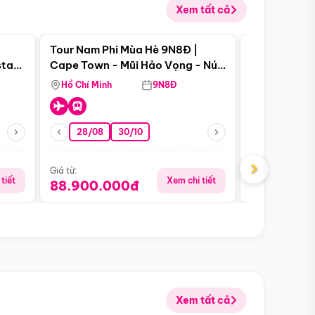
Xem tất cả
 bật
Điểm nổi bật
Tour Nam Phi Mùa Hè 9N8Đ |
Tour Mỹ Mùa
star
Cape Town - Mũi Hảo Vọng - Núi
Hoa Kỳ - Me
Bàn - Johannesburg - Pretoria -
Hồ Chí Minh
9N8Đ
Hồ Chí Minh
Safari - Lodge
28/08
30/10
29/08
›
Giá từ:
Giá từ:
tiết
Xem chi tiết
88.900.000đ
59.900.
Xem tất cả