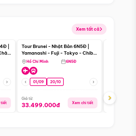
Xem tất cả
 bật
Điểm nổi bật
4Đ |
Tour Brunei - Nhật Bản 6N5Đ |
Tour Campu
 Châu
Yamanashi - Fuji - Tokyo - Chiba
Siem Reap -
- Freeday
Hồ Chí Minh
6N5Đ
Hồ Chí Minh
01/09
20/10
13/08
›
Giá từ:
Giá từ:
tiết
Xem chi tiết
33.499.000đ
5.650.00