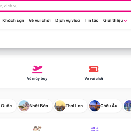
Điểm khởi hành
Tháng khở
Hồ Chí Minh
Bất kỳ 
Khách sạn
Vé vui chơi
Dịch vụ visa
Tin tức
Giới thiệu
Vé máy bay
Vé vui chơi
 Quốc
Nhật Bản
Thái Lan
Châu Âu