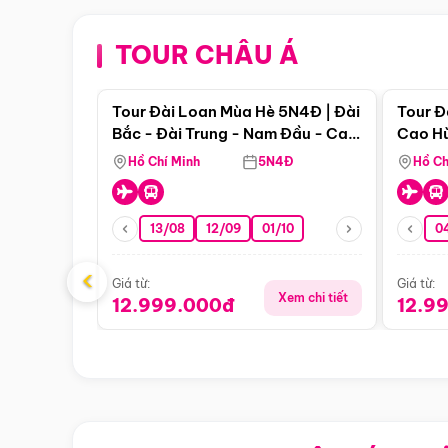
TOUR CHÂU Á
Điểm nổi bật
Tour Đài Loan Mùa Hè 5N4Đ | Đài
Tour Đ
Bắc - Đài Trung - Nam Đầu - Cao
Cao Hù
Hùng ( Bay Vn)
(Bay V
Hồ Chí Minh
5N4Đ
Hồ Ch
13/08
12/09
01/10
0
‹
Giá từ:
Giá từ:
Xem chi tiết
12.999.000đ
12.9