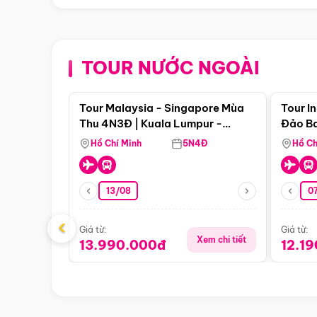
TOUR NƯỚC NGOÀI
Điểm nổi bật
Tour Malaysia - Singapore Mùa
Tour I
Thu 4N3Đ | Kuala Lumpur -
Đảo Ba
Malacca - Johor Baru -
Pengli
Hồ Chí Minh
5N4Đ
Hồ Ch
Singapore
13/08
07
‹
Giá từ:
Giá từ:
Xem chi tiết
13.990.000đ
12.1