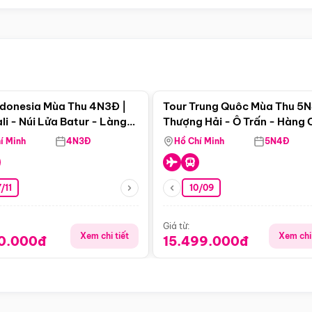
Điểm nổi bật
Điểm nổi
ndonesia Mùa Thu 4N3Đ |
Tour Trung Quôc Mùa Thu 5N
li - Núi Lửa Batur - Làng
Thượng Hải - Ô Trấn - Hàng
puran
(Tour Không Shopping)
í Minh
4N3Đ
Hồ Chí Minh
5N4Đ
/11
10/09
Giá từ:
Xem chi tiết
Xem chi 
90.000đ
15.499.000đ