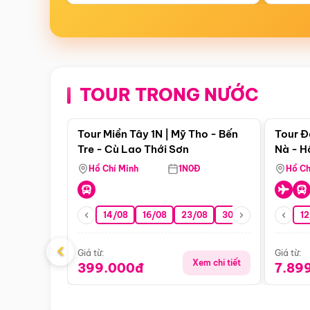
TOUR TRONG NƯỚC
Điểm nổi bật
Tour Miền Tây 1N | Mỹ Tho - Bến
Tour Đ
Tre - Cù Lao Thới Sơn
Nà - H
Nha
Hồ Chí Minh
1N0Đ
Hồ Ch
14/08
16/08
23/08
30/08
06/09
12
1
‹
Giá từ:
Giá từ:
Xem chi tiết
399.000đ
7.89