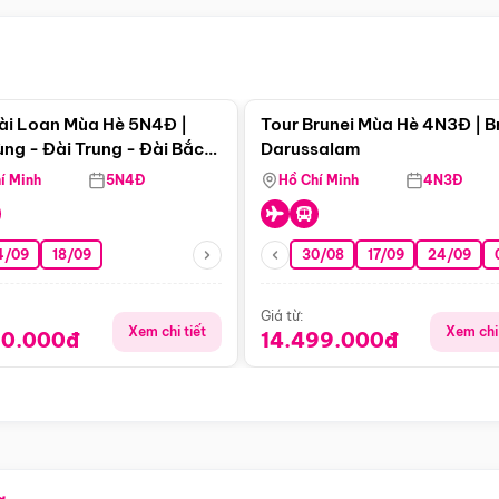
Điểm nổi bật
Điểm nổi
ài Loan Mùa Hè 5N4Đ |
Tour Brunei Mùa Hè 4N3Đ | B
ng - Đài Trung - Đài Bắc
Darussalam
j)
í Minh
5N4Đ
Hồ Chí Minh
4N3Đ
4/09
18/09
30/08
17/09
24/09
Giá từ:
Xem chi tiết
Xem chi 
90.000đ
14.499.000đ