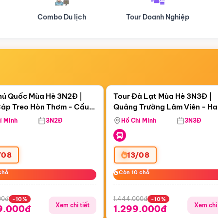
Tour Doanh Nghiệp
Du lịch Hành Hương
Điểm nổi bật
Điểm nổi
ngày 05:59:15
Còn
05 ngày 05:59:15
hú Quốc Mùa Hè 3N2Đ |
Tour Đà Lạt Mùa Hè 3N3Đ |
áp Treo Hòn Thơm - Cầu
Quảng Trường Lâm Viên - H
áp Treo Hòn Thơm
Công Viên Nước Aquatopia
Hill - Puppy Farm
í Minh
3N2Đ
Hồ Chí Minh
3N3Đ
/08
13/08
chỗ
chỗ
Còn 10 chỗ
Còn 10 chỗ
00đ
1.444.000đ
-10%
-10%
Xem chi tiết
Xem chi 
9.000đ
1.299.000đ