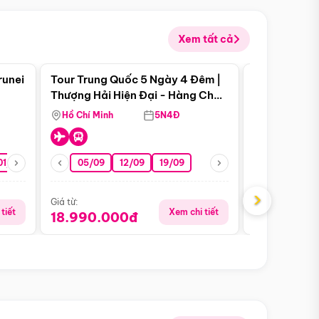
Xem tất cả
 bật
Điểm nổi bật
runei
Tour Trung Quốc 5 Ngày 4 Đêm |
Tour Trung 
Tour Hè
Thượng Hải Hiện Đại - Hàng Châu
Ân Thi - Trư
Nên Thơ - Ô Trấn Cổ Kính
Hồ Chí Minh
5N4Đ
Hồ Chí Minh
01/10
15/10
29/10
05/09
12/09
19/09
16/08
›
Giá từ:
Giá từ:
tiết
Xem chi tiết
18.990.000đ
16.990.0