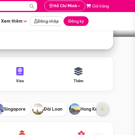
i hành
Hồ Chí Minh
Giỏ hàng
Tìm tour
tháng nào
Xem thêm
Đăng nhập
Đăng ký
Visa
Thêm
Singapore
Đài Loan
Hong Kong
Mỹ