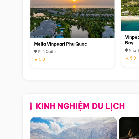
Vinpea
Bay
Melia Vinpearl Phu Quoc
Nha T
Phú Quốc
★ 5.0
★ 5.0
KINH NGHIỆM DU LỊCH