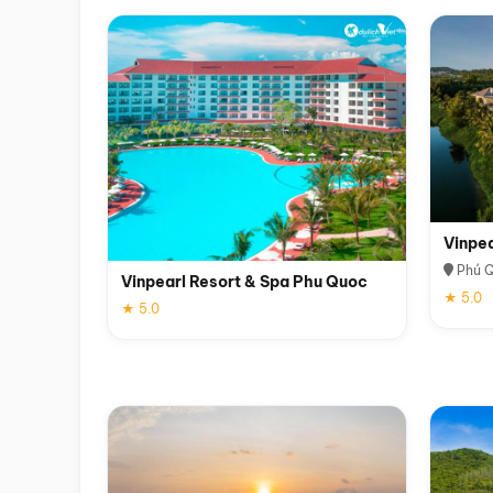
Vinpe
Phú 
Vinpearl Resort & Spa Phu Quoc
★ 5.0
★ 5.0