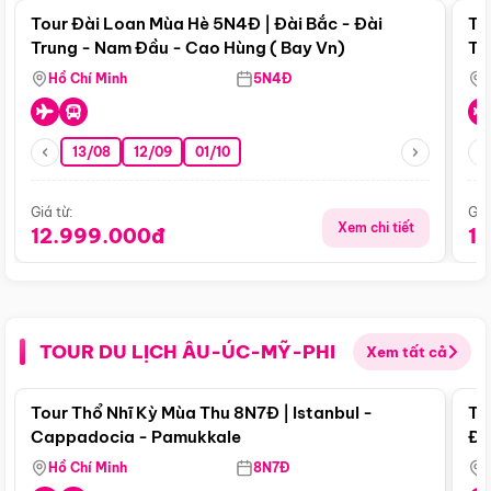
Tour Đài Loan Mùa Hè 5N4Đ | Đài Bắc - Đài
To
Trung - Nam Đầu - Cao Hùng ( Bay Vn)
Tr
Hồ Chí Minh
5N4Đ
13/08
12/09
01/10
Giá từ:
Giá
Xem chi tiết
12.999.000đ
1
TOUR DU LỊCH ÂU-ÚC-MỸ-PHI
Xem tất cả
Điểm nổi bật
Tour Thổ Nhĩ Kỳ Mùa Thu 8N7Đ | Istanbul -
To
Cappadocia - Pamukkale
Đế
Hồ Chí Minh
8N7Đ