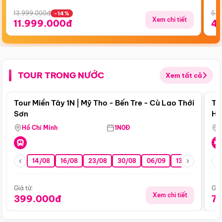
13.999.000đ
5.5
-14%
Xem chi tiết
11.999.000đ
4
TOUR TRONG NƯỚC
Xem tất cả
Điểm nổi bật
Tour Miền Tây 1N | Mỹ Tho - Bến Tre - Cù Lao Thới
To
Sơn
Hu
Hồ Chí Minh
1N0Đ
14/08
16/08
23/08
30/08
06/09
13/09
20/0
Giá từ:
Giá
Xem chi tiết
399.000đ
7