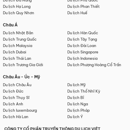
Du lịch Đà Nẵng
Du lịch Phú Quốc
Du lịch Hạ Long
Du lịch Phan Thiết
Du lịch Quy Nhơn
Du lịch Huế
Châu Á
Du lịch Nhật Bản
Du lịch Hàn Quốc
Du lịch Trung Quốc
Du lịch Tây Tạng
Du lịch Malaysia
Du lịch Đài Loan
Du lịch Dubai
Du lịch Singapore
Du lịch Thái Lan
Du lịch Indonesia
Du lịch Trương Gia Giới
Du lịch Phượng Hoàng Cổ Trấn
Châu Âu - Úc - Mỹ
Du lịch Châu Âu
Du lịch Mỹ
Du lịch Đức
Du lịch Thổ Nhĩ Kỳ
Du lịch Thụy Sĩ
Du lịch Bỉ
Du lịch Anh
Du lịch Nga
Du lịch luxembourg
Du lịch Pháp
Du lịch Hà Lan
Du lịch Ý
CÔNG TY CỔ PHẦN TRUYỀN THÔNG DU LỊCH VIỆT