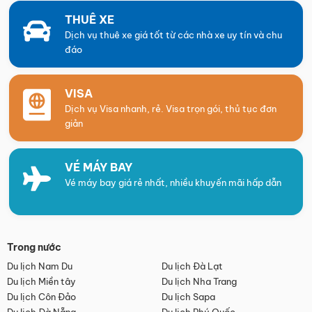
THUÊ XE
Dịch vụ thuê xe giá tốt từ các nhà xe uy tín và chu
đáo
VISA
Dịch vụ Visa nhanh, rẻ. Visa trọn gói, thủ tục đơn
giản
VÉ MÁY BAY
Vé máy bay giá rẻ nhất, nhiều khuyến mãi hấp dẫn
Trong nước
Du lịch Nam Du
Du lịch Đà Lạt
Du lịch Miền tây
Du lịch Nha Trang
Du lịch Côn Đảo
Du lịch Sapa