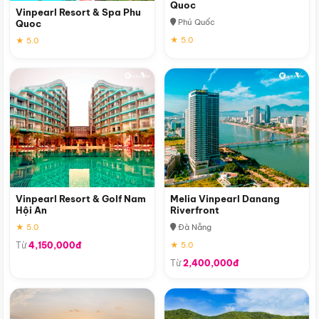
Quoc
Vinpearl Resort & Spa Phu
Phú Quốc
Quoc
★ 5.0
★ 5.0
Vinpearl Resort & Golf Nam
Melia Vinpearl Danang
Hội An
Riverfront
★ 5.0
Đà Nẵng
Từ
4,150,000đ
★ 5.0
Từ
2,400,000đ