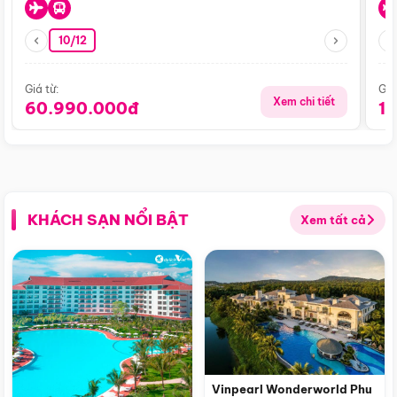
10/12
Giá từ:
Giá
Xem chi tiết
60.990.000đ
1
KHÁCH SẠN NỔI BẬT
Xem tất cả
Vinpearl Wonderworld Phu