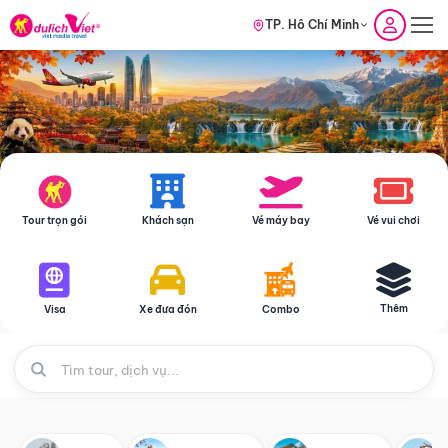
TP. Hồ Chí Minh
Tour trọn gói
Khách sạn
Vé máy bay
Vé vui chơi
Thêm
Visa
Xe đưa đón
Combo