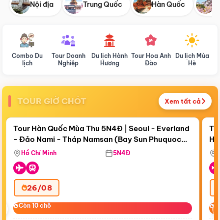
Nội địa
Trung Quốc
Hàn Quốc
N
Combo Du
Tour Doanh
Du lịch Hành
Tour Hoa Anh
Du lịch Mùa
D
lịch
Nghiệp
Hương
Đào
Hè
TOUR GIỜ CHÓT
Xem tất cả
Điểm nổi bật
Còn
18 ngày 00:45:55
Cò
Tour Hàn Quốc Mùa Thu 5N4Đ | Seoul - Everland
To
- Đảo Nami - Tháp Namsan (Bay Sun Phuquoc
Hò
Bay Sun Phuquoc Airways
Tặ
Airways)
Aq
Hồ Chí Minh
5N4Đ
26/08
‹
Còn 10 chỗ
Còn 10 chỗ
C
C