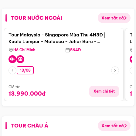
TOUR NƯỚC NGOÀI
Xem tất cả
Điểm nổi bật
Tour Malaysia - Singapore Mùa Thu 4N3Đ |
To
Kuala Lumpur - Malacca - Johor Baru -
Lử
Singapore
Hồ Chí Minh
5N4Đ
13/08
Giá từ:
Giá
Xem chi tiết
13.990.000đ
1
TOUR CHÂU Á
Xem tất cả
Điểm nổi bật