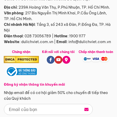
Địa chỉ
: 239A Hoàng Văn Thụ, P.Phú Nhuận, TP. Hồ Chí Minh.
Văn phòng
:
217 Bis Nguyễn Thị Minh Khai, P.Cầu Ông Lãnh,
TP. Hồ Chí Minh.
Chi nhánh Hà Nội
:
Tầng 3, số 243 xã Đàn, P.Đống Đa, TP. Hà
Nội
Điện thoại
:
028 73056789
|
Hotline
:
1900 1177
Website
:
dulichviet.com.vn
|
Email
:
info@dulichviet.com.vn
Chứng nhận
Kết nối với chúng tôi
Chấp nhận thanh toán
Đăng ký nhận thông tin khuyến mãi
Nhập email để có cơ hội giảm 50% cho chuyến đi tiếp theo
của Quý khách