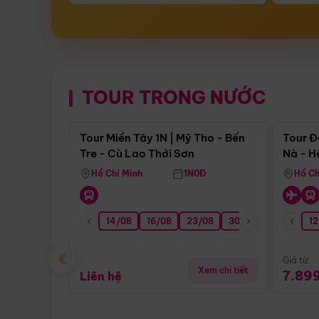
TOUR TRONG NƯỚC
Điểm nổi bật
Tour Miền Tây 1N | Mỹ Tho - Bến
Tour Đ
Tre - Cù Lao Thới Sơn
Nà - H
Nha
Hồ Chí Minh
1N0Đ
Hồ Ch
14/08
16/08
23/08
30/08
06/09
12
1
‹
Giá từ:
Xem chi tiết
7.89
Liên hệ