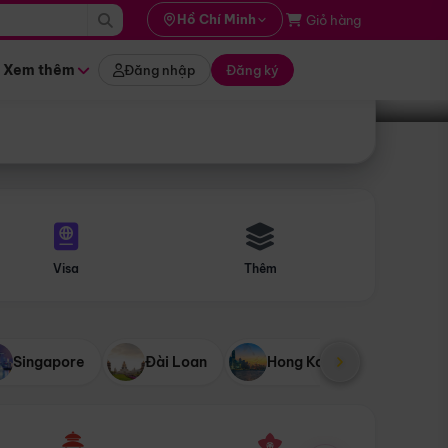
i hành
Hồ Chí Minh
Giỏ hàng
Tìm tour
tháng nào
Xem thêm
Đăng nhập
Đăng ký
Visa
Thêm
Singapore
Đài Loan
Hong Kong
Mỹ