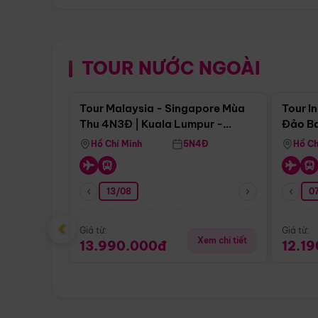
TOUR NƯỚC NGOÀI
Điểm nổi bật
Tour Malaysia - Singapore Mùa
Tour I
Thu 4N3Đ | Kuala Lumpur -
Đảo Ba
Malacca - Johor Baru -
Pengli
Hồ Chí Minh
5N4Đ
Hồ Ch
Singapore
13/08
07
‹
Giá từ:
Giá từ:
Xem chi tiết
13.990.000đ
12.1