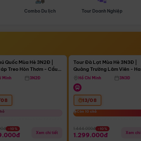
Tour Doanh Nghiệp
Du lịch Hành Hương
Điểm nổi bật
Điểm nổi
ngày 13:08:42
Còn
04 ngày 13:08:42
hú Quốc Mùa Hè 3N2Đ |
Tour Đà Lạt Mùa Hè 3N3Đ |
áp Treo Hòn Thơm - Cầu
Quảng Trường Lâm Viên - H
áp Treo Hòn Thơm
Công Viên Nước Aquatopia
Hill - Puppy Farm
í Minh
3N2Đ
Hồ Chí Minh
3N3Đ
/08
13/08
chỗ
chỗ
Còn 10 chỗ
Còn 10 chỗ
00đ
1.444.000đ
-10%
-10%
Xem chi tiết
Xem chi 
9.000đ
1.299.000đ