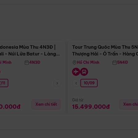
Điểm nổi bật
Điểm nổi
ndonesia Mùa Thu 4N3Đ |
Tour Trung Quôc Mùa Thu 5N
li - Núi Lửa Batur - Làng
Thượng Hải - Ô Trấn - Hàng
puran
(Tour Không Shopping)
í Minh
4N3Đ
Hồ Chí Minh
5N4Đ
/11
10/09
Giá từ:
Xem chi tiết
Xem chi 
90.000đ
15.499.000đ