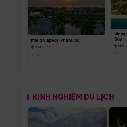
Vinpea
Bay
Melia Vinpearl Phu Quoc
Nha T
Phú Quốc
★ 5.0
★ 5.0
KINH NGHIỆM DU LỊCH