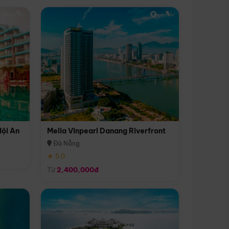
Hội An
Melia Vinpearl Danang Riverfront
Đà Nẵng
★ 5.0
Từ
2,400,000đ