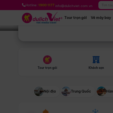
Bạn muốn đi đâu?
*
Hotline:
1900 1177
info@dulichviet.com.vn
Tour trọn gói
Vé máy bay
Tour trọn gói
Khách sạn
Nội địa
Trung Quốc
Hàn