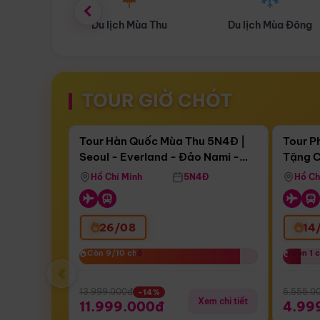
ùa Thu
Du lịch Mùa Đông
Combo Du lịch
TOUR GIỜ CHÓT
Điểm nổi bật
Còn
17 ngày 13:08:42
Còn
05 
Tour Hàn Quốc Mùa Thu 5N4Đ |
Tour P
Seoul - Everland - Đảo Nami -
Tặng C
Bay Sun Phuquoc Airways
Tặng C
Tháp Namsan (Bay Sun Phuquoc
Hôn - 
Hồ Chí Minh
5N4Đ
Hồ Ch
Airways)
26/08
14
Còn 9/10 chỗ
Còn 9/10 chỗ
Còn 1 
Còn 1 
‹
13.999.000đ
5.555.0
-14%
Xem chi tiết
11.999.000đ
4.99