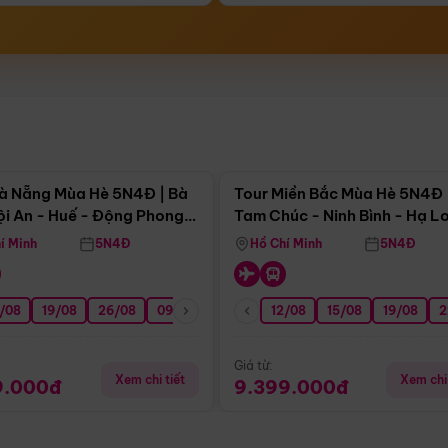
Điểm nổi bật
Điểm nổi
à Nẵng Mùa Hè 5N4Đ | Bà
Tour Miền Bắc Mùa Hè 5N4Đ 
ội An - Huế - Động Phong
Tam Chúc - Ninh Bình - Hạ L
í Minh
5N4Đ
Hồ Chí Minh
5N4Đ
/08
3/09
19/08
20/09
26/08
27/09
09/09
16/09
12/08
23/09
15/08
30/09
19/08
07/10
2
Giá từ:
Xem chi tiết
Xem chi 
9.000đ
9.399.000đ