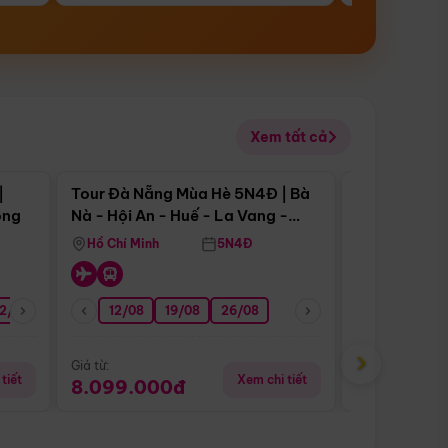
Xem tất cả
 bật
Điểm nổi bật
|
Tour Đà Nẵng Mùa Hè 5N4Đ | Bà
Tour Đà Nẵn
ong
Nà - Hội An - Huế - La Vang -
Nà - Hội An
Động Thiên Đường
Nha
Hồ Chí Minh
5N4Đ
Hồ Chí Minh
2/08
26/08
05/09
12/08
19/08
09/09
26/08
12/09
13/08
›
Giá từ:
Giá từ:
tiết
Xem chi tiết
8.099.000đ
6.899.00