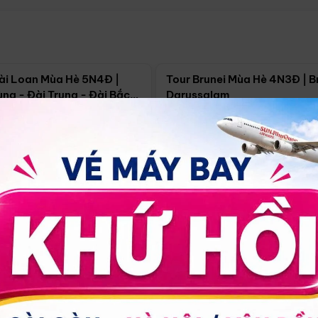
Điểm nổi bật
Điểm nổi
ài Loan Mùa Hè 5N4Đ |
Tour Brunei Mùa Hè 4N3Đ | B
ng - Đài Trung - Đài Bắc
Darussalam
j)
í Minh
5N4Đ
Hồ Chí Minh
4N3Đ
4/09
18/09
30/08
17/09
24/09
Giá từ:
Xem chi tiết
Xem chi 
90.000đ
14.499.000đ