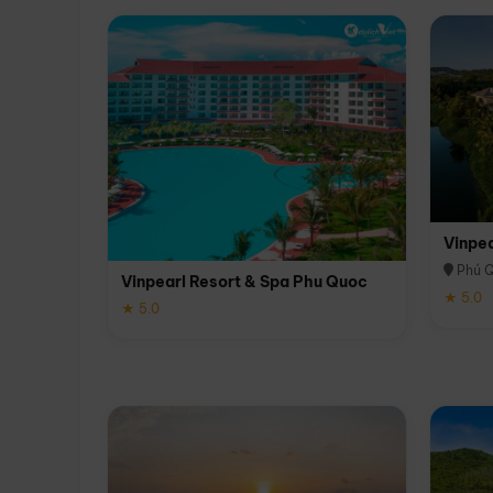
Vinpe
Phú 
Vinpearl Resort & Spa Phu Quoc
★ 5.0
★ 5.0