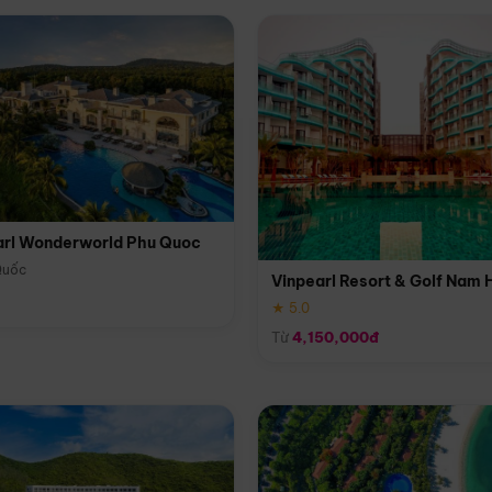
arl Wonderworld Phu Quoc
Quốc
Vinpearl Resort & Golf Nam 
★ 5.0
Từ
4,150,000đ