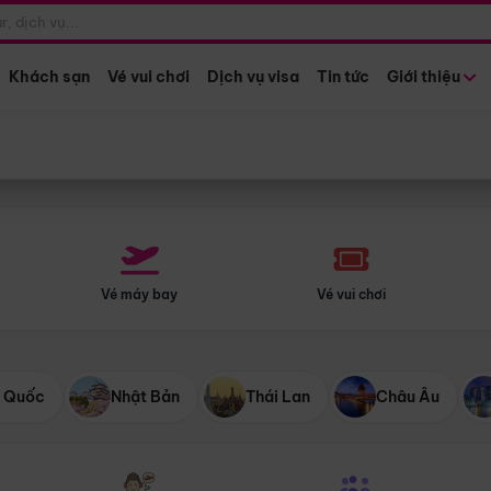
Điểm khởi hành
Tháng khở
Hồ Chí Minh
Bất kỳ 
Khách sạn
Vé vui chơi
Dịch vụ visa
Tin tức
Giới thiệu
Vé máy bay
Vé vui chơi
 Quốc
Nhật Bản
Thái Lan
Châu Âu