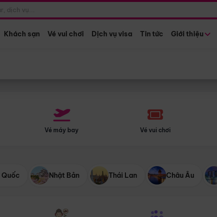
Điểm khởi hành
Tháng khở
Hồ Chí Minh
Bất kỳ 
Khách sạn
Vé vui chơi
Dịch vụ visa
Tin tức
Giới thiệu
Vé máy bay
Vé vui chơi
 Quốc
Nhật Bản
Thái Lan
Châu Âu