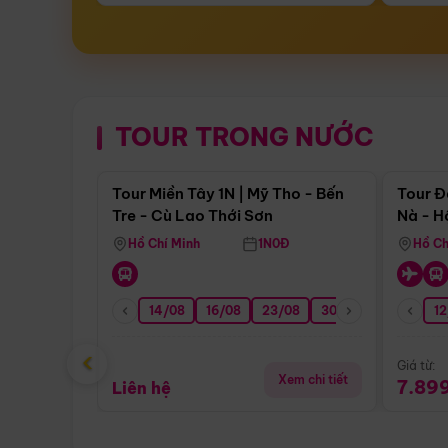
TOUR TRONG NƯỚC
Điểm nổi bật
Tour Miền Tây 1N | Mỹ Tho - Bến
Tour Đ
Tre - Cù Lao Thới Sơn
Nà - H
Nha
Hồ Chí Minh
1N0Đ
Hồ Ch
14/08
16/08
23/08
30/08
06/09
12
1
‹
Giá từ:
Xem chi tiết
7.89
Liên hệ