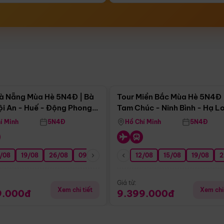
Điểm nổi bật
Điểm nổi
à Nẵng Mùa Hè 5N4Đ | Bà
Tour Miền Bắc Mùa Hè 5N4Đ 
ội An - Huế - Động Phong
Tam Chúc - Ninh Bình - Hạ L
í Minh
5N4Đ
Hồ Chí Minh
5N4Đ
/08
3/09
19/08
20/09
26/08
27/09
09/09
16/09
12/08
23/09
15/08
30/09
19/08
07/10
2
Giá từ:
Xem chi tiết
Xem chi 
9.000đ
9.399.000đ