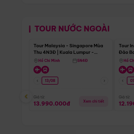
TOUR NƯỚC NGOÀI
Điểm nổi bật
Tour Malaysia - Singapore Mùa
Tour I
Thu 4N3Đ | Kuala Lumpur -
Đảo Ba
Malacca - Johor Baru -
Pengli
Hồ Chí Minh
5N4Đ
Hồ Ch
Singapore
13/08
07
‹
Giá từ:
Giá từ:
Xem chi tiết
13.990.000đ
12.1