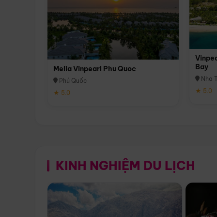
Vinpea
Bay
Melia Vinpearl Phu Quoc
Nha T
Phú Quốc
★ 5.0
★ 5.0
KINH NGHIỆM DU LỊCH