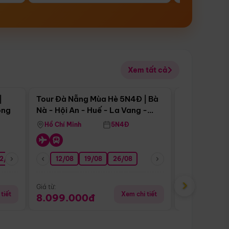
Xem tất cả
 bật
Điểm nổi bật
|
Tour Đà Nẵng Mùa Hè 5N4Đ | Bà
Tour Đà Nẵn
ong
Nà - Hội An - Huế - La Vang -
Nà - Hội An
Động Thiên Đường
Nha
Hồ Chí Minh
5N4Đ
Hồ Chí Minh
2/08
26/08
05/09
12/08
19/08
09/09
26/08
12/09
13/08
›
Giá từ:
Giá từ:
tiết
Xem chi tiết
8.099.000đ
6.899.00