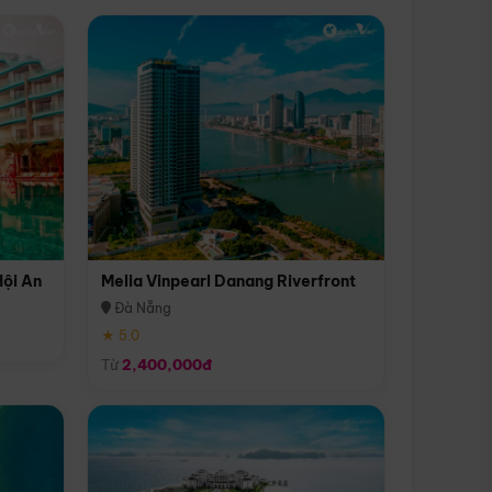
Hội An
Melia Vinpearl Danang Riverfront
Đà Nẵng
★ 5.0
Từ
2,400,000đ