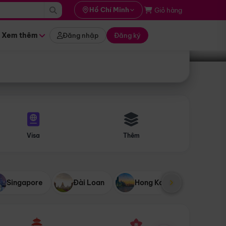
i hành
Hồ Chí Minh
Giỏ hàng
Tìm tour
tháng nào
Xem thêm
Đăng nhập
Đăng ký
Visa
Thêm
Singapore
Đài Loan
Hong Kong
Mỹ