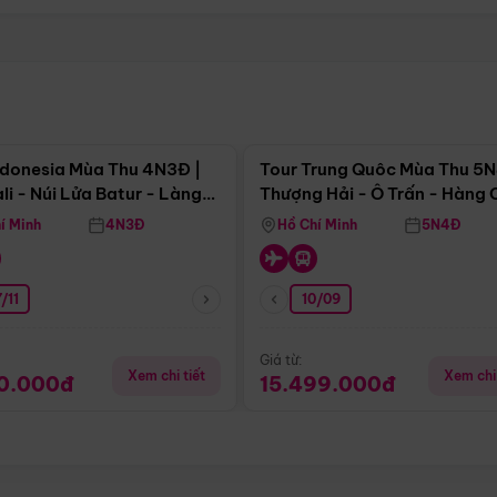
Điểm nổi bật
Điểm nổi
ndonesia Mùa Thu 4N3Đ |
Tour Trung Quôc Mùa Thu 5N
li - Núi Lửa Batur - Làng
Thượng Hải - Ô Trấn - Hàng
puran
(Tour Không Shopping)
í Minh
4N3Đ
Hồ Chí Minh
5N4Đ
/11
10/09
Giá từ:
Xem chi tiết
Xem chi 
90.000đ
15.499.000đ