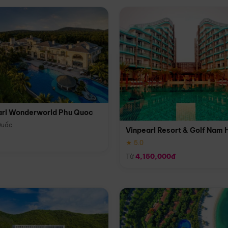
arl Wonderworld Phu Quoc
Quốc
Vinpearl Resort & Golf Nam 
★ 5.0
Từ
4,150,000đ