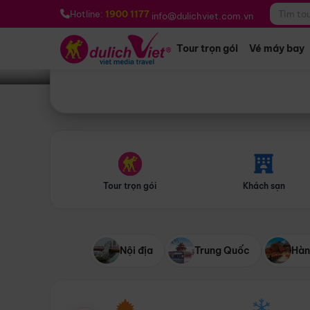
Bạn muốn đi đâu?
*
Hotline:
1900 1177
info@dulichviet.com.vn
Tour trọn gói
Vé máy bay
Tour trọn gói
Khách sạn
Nội địa
Trung Quốc
Hàn