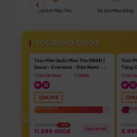
ùa Thu
Du lịch Mùa Đông
Combo Du lịch
TOUR GIỜ CHÓT
Điểm nổi bật
Còn
17 ngày 09:10:54
Còn
05 
Tour Hàn Quốc Mùa Thu 5N4Đ |
Tour P
Seoul - Everland - Đảo Nami -
Tặng C
Bay Sun Phuquoc Airways
Tặng C
Tháp Namsan (Bay Sun Phuquoc
Hôn - 
Hồ Chí Minh
5N4Đ
Hồ Ch
Airways)
26/08
14
Còn 9/10 chỗ
Còn 9/10 chỗ
Còn 1 
Còn 1 
‹
13.999.000đ
5.555.0
-14%
Xem chi tiết
11.999.000đ
4.99