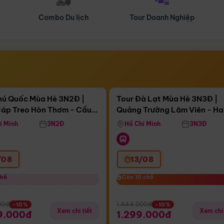
Tour Doanh Nghiệp
Du lịch Hành Hương
Điểm nổi bật
Điểm nổi
ngày 09:10:54
Còn
04 ngày 09:10:54
hú Quốc Mùa Hè 3N2Đ |
Tour Đà Lạt Mùa Hè 3N3Đ |
áp Treo Hòn Thơm - Cầu
Quảng Trường Lâm Viên - H
áp Treo Hòn Thơm
Công Viên Nước Aquatopia
Hill - Puppy Farm
í Minh
3N2Đ
Hồ Chí Minh
3N3Đ
/08
13/08
chỗ
chỗ
Còn 10 chỗ
Còn 10 chỗ
00đ
1.444.000đ
-10%
-10%
Xem chi tiết
Xem chi 
9.000đ
1.299.000đ