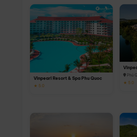
Vinpe
Phú 
Vinpearl Resort & Spa Phu Quoc
★ 5.0
★ 5.0