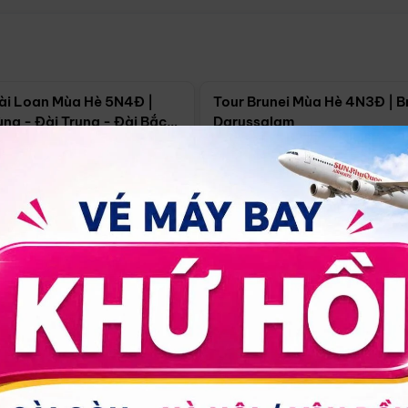
Điểm nổi bật
Điểm nổi
ài Loan Mùa Hè 5N4Đ |
Tour Brunei Mùa Hè 4N3Đ | B
ng - Đài Trung - Đài Bắc
Darussalam
j)
í Minh
5N4Đ
Hồ Chí Minh
4N3Đ
4/09
18/09
30/08
17/09
24/09
Giá từ:
Xem chi tiết
Xem chi 
90.000đ
14.499.000đ