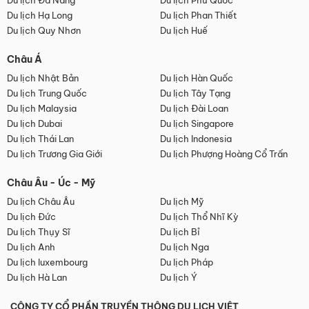
Du lịch Đà Nẵng
Du lịch Phú Quốc
Du lịch Hạ Long
Du lịch Phan Thiết
Du lịch Quy Nhơn
Du lịch Huế
Châu Á
Du lịch Nhật Bản
Du lịch Hàn Quốc
Du lịch Trung Quốc
Du lịch Tây Tạng
Du lịch Malaysia
Du lịch Đài Loan
Du lịch Dubai
Du lịch Singapore
Du lịch Thái Lan
Du lịch Indonesia
Du lịch Trương Gia Giới
Du lịch Phượng Hoàng Cổ Trấn
Châu Âu - Úc - Mỹ
Du lịch Châu Âu
Du lịch Mỹ
Du lịch Đức
Du lịch Thổ Nhĩ Kỳ
Du lịch Thụy Sĩ
Du lịch Bỉ
Du lịch Anh
Du lịch Nga
Du lịch luxembourg
Du lịch Pháp
Du lịch Hà Lan
Du lịch Ý
CÔNG TY CỔ PHẦN TRUYỀN THÔNG DU LỊCH VIỆT