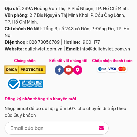
Địa chỉ
: 239A Hoàng Văn Thụ, P.Phú Nhuận, TP. Hồ Chí Minh.
Văn phòng
:
217 Bis Nguyễn Thị Minh Khai, P.Cầu Ông Lãnh,
TP. Hồ Chí Minh.
Chi nhánh Hà Nội
:
Tầng 3, số 243 xã Đàn, P.Đống Đa, TP. Hà
Nội
Điện thoại
:
028 73056789
|
Hotline
:
1900 1177
Website
:
dulichviet.com.vn
|
Email
:
info@dulichviet.com.vn
Chứng nhận
Kết nối với chúng tôi
Chấp nhận thanh toán
Đăng ký nhận thông tin khuyến mãi
Nhập email để có cơ hội giảm 50% cho chuyến đi tiếp theo
của Quý khách