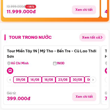
13.999.000đ
-14%
Xem chi tiết
11.999.000đ
4
TOUR TRONG NƯỚC
Xem tất cả
Điểm nổi bật
Tour Miền Tây 1N | Mỹ Tho - Bến Tre - Cù Lao Thới
To
Sơn
Hu
Hồ Chí Minh
1N0Đ
09/08
14/08
16/08
23/08
30/08
06/09
13/0
Giá từ:
Giá
Xem chi tiết
399.000đ
7