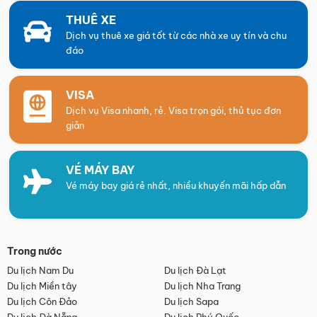
THUÊ XE
Dịch vụ thuê xe giá tốt từ các nhà xe uy tín và chu
đáo
VISA
Dịch vụ Visa nhanh, rẻ. Visa trọn gói, thủ tục đơn
giản
VÉ MÁY BAY
Vé máy bay giá rẻ nhất, nhiều khuyến mãi hấp dẫn
Trong nước
Du lịch Nam Du
Du lịch Đà Lạt
Du lịch Miền tây
Du lịch Nha Trang
Du lịch Côn Đảo
Du lịch Sapa