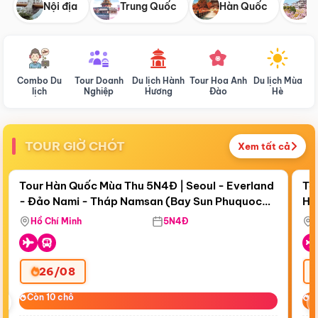
Nội địa
Trung Quốc
Hàn Quốc
N
Combo Du
Tour Doanh
Du lịch Hành
Tour Hoa Anh
Du lịch Mùa
D
lịch
Nghiệp
Hương
Đào
Hè
TOUR GIỜ CHÓT
Xem tất cả
Điểm nổi bật
Còn
19 ngày 09:56:47
Cò
Tour Hàn Quốc Mùa Thu 5N4Đ | Seoul - Everland
To
- Đảo Nami - Tháp Namsan (Bay Sun Phuquoc
Hò
Tặ
Airways)
Aq
Hồ Chí Minh
5N4Đ
26/08
‹
Còn 10 chỗ
Còn 10 chỗ
C
C