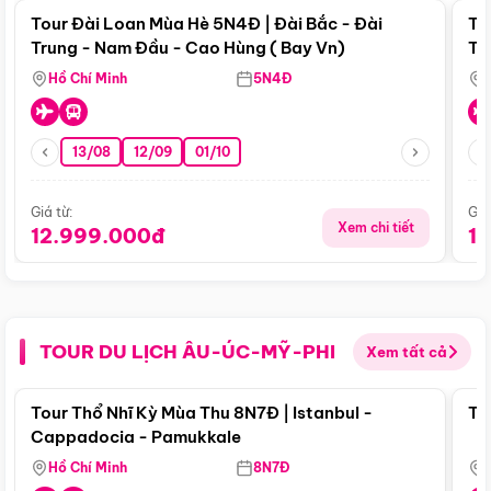
Tour Đài Loan Mùa Hè 5N4Đ | Đài Bắc - Đài
To
Trung - Nam Đầu - Cao Hùng ( Bay Vn)
Tr
Hồ Chí Minh
5N4Đ
13/08
12/09
01/10
Giá từ:
Giá
Xem chi tiết
12.999.000đ
1
TOUR DU LỊCH ÂU-ÚC-MỸ-PHI
Xem tất cả
Điểm nổi bật
Tour Thổ Nhĩ Kỳ Mùa Thu 8N7Đ | Istanbul -
To
Cappadocia - Pamukkale
Hồ Chí Minh
8N7Đ