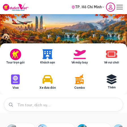
TP. Hồ Chí Minh
Tour trọn gói
Khách sạn
Vé máy bay
Vé vui chơi
Thêm
Visa
Xe đưa đón
Combo