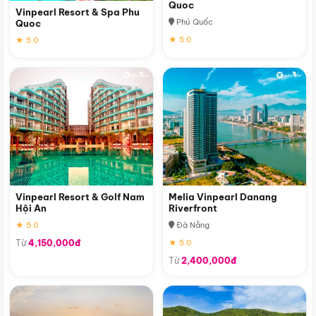
Quoc
Vinpearl Resort & Spa Phu
Phú Quốc
Quoc
★ 5.0
★ 5.0
Vinpearl Resort & Golf Nam
Melia Vinpearl Danang
Hội An
Riverfront
★ 5.0
Đà Nẵng
Từ
4,150,000đ
★ 5.0
Từ
2,400,000đ