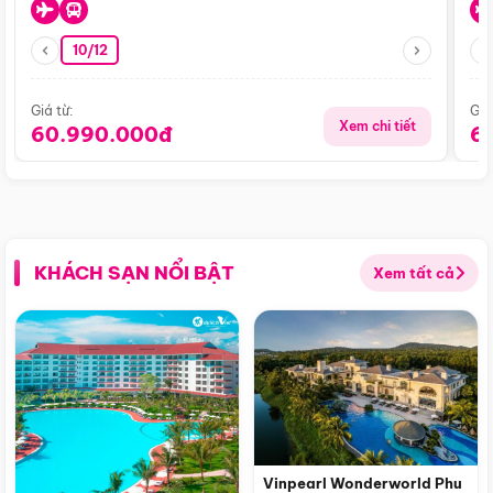
10/12
Giá từ:
Giá
Xem chi tiết
60.990.000đ
6
KHÁCH SẠN NỔI BẬT
Xem tất cả
Vinpearl Wonderworld Phu