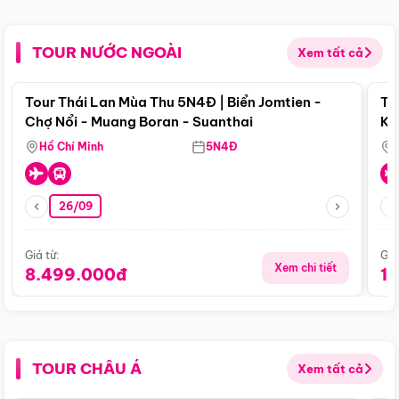
TOUR NƯỚC NGOÀI
Xem tất cả
Điểm nổi bật
Tour Thái Lan Mùa Thu 5N4Đ | Biển Jomtien -
To
Chợ Nổi - Muang Boran - Suanthai
Ku
Si
Hồ Chí Minh
5N4Đ
26/09
Giá từ:
Giá
Xem chi tiết
8.499.000đ
1
TOUR CHÂU Á
Xem tất cả
Điểm nổi bật