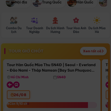
Nội địa
Trung Quốc
Hàn Quốc
N
Combo Du
Tour Doanh
Du lịch Hành
Tour Hoa Anh
Du lịch Mùa
D
lịch
Nghiệp
Hương
Đào
Hè
TOUR GIỜ CHÓT
Xem tất cả
Điểm nổi bật
Còn
17 ngày 06:50:41
Cò
Tour Hàn Quốc Mùa Thu 5N4Đ | Seoul - Everland
To
- Đảo Nami - Tháp Namsan (Bay Sun Phuquoc
Hò
Bay Sun Phuquoc Airways
Tặ
Airways)
Aq
Hồ Chí Minh
5N4Đ
26/08
‹
Còn 9/10 chỗ
Còn 9/10 chỗ
C
C