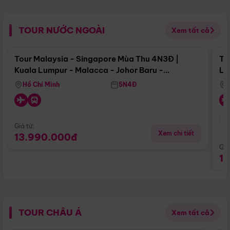
TOUR NƯỚC NGOÀI
Xem tất cả
Điểm nổi bật
Tour Malaysia - Singapore Mùa Thu 4N3Đ |
To
Kuala Lumpur - Malacca - Johor Baru -
Lử
Singapore
Hồ Chí Minh
5N4Đ
Giá từ:
Xem chi tiết
13.990.000đ
Giá
1
TOUR CHÂU Á
Xem tất cả
Điểm nổi bật