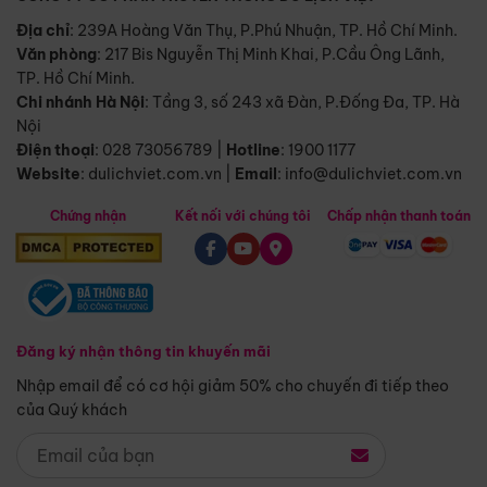
Địa chỉ
: 239A Hoàng Văn Thụ, P.Phú Nhuận, TP. Hồ Chí Minh.
Văn phòng
:
217 Bis Nguyễn Thị Minh Khai, P.Cầu Ông Lãnh,
TP. Hồ Chí Minh.
Chi nhánh Hà Nội
:
Tầng 3, số 243 xã Đàn, P.Đống Đa, TP. Hà
Nội
Điện thoại
:
028 73056789
|
Hotline
:
1900 1177
Website
:
dulichviet.com.vn
|
Email
:
info@dulichviet.com.vn
Chứng nhận
Kết nối với chúng tôi
Chấp nhận thanh toán
Đăng ký nhận thông tin khuyến mãi
Nhập email để có cơ hội giảm 50% cho chuyến đi tiếp theo
của Quý khách