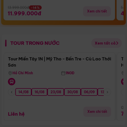
13.999.000đ
5.5
-14%
Xem chi tiết
11.999.000đ
4
TOUR TRONG NƯỚC
Xem tất cả
Điểm nổi bật
Tour Miền Tây 1N | Mỹ Tho - Bến Tre - Cù Lao Thới
To
Sơn
Hu
Hồ Chí Minh
1N0Đ
14/08
16/08
23/08
30/08
06/09
13/09
20/0
Giá
Xem chi tiết
7
Liên hệ