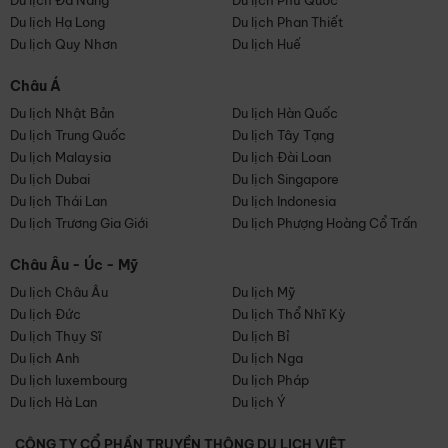
Du lịch Đà Nẵng
Du lịch Phú Quốc
Du lịch Hạ Long
Du lịch Phan Thiết
Du lịch Quy Nhơn
Du lịch Huế
Châu Á
Du lịch Nhật Bản
Du lịch Hàn Quốc
Du lịch Trung Quốc
Du lịch Tây Tạng
Du lịch Malaysia
Du lịch Đài Loan
Du lịch Dubai
Du lịch Singapore
Du lịch Thái Lan
Du lịch Indonesia
Du lịch Trương Gia Giới
Du lịch Phượng Hoàng Cổ Trấn
Châu Âu - Úc - Mỹ
Du lịch Châu Âu
Du lịch Mỹ
Du lịch Đức
Du lịch Thổ Nhĩ Kỳ
Du lịch Thụy Sĩ
Du lịch Bỉ
Du lịch Anh
Du lịch Nga
Du lịch luxembourg
Du lịch Pháp
Du lịch Hà Lan
Du lịch Ý
CÔNG TY CỔ PHẦN TRUYỀN THÔNG DU LỊCH VIỆT