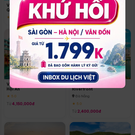
Quoc
Vinpearl Resort & Spa Phu
Phú Quốc
Quoc
★ 5.0
★ 5.0
Vinpearl Resort & Golf Nam
Melia Vinpearl Danang
Hội An
Riverfront
★ 5.0
Đà Nẵng
Từ
4,150,000đ
★ 5.0
Từ
2,400,000đ