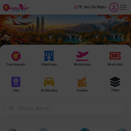
TP. Hồ Chí Minh
Tour trọn gói
Khách sạn
Vé máy bay
Vé vui chơi
Thêm
Visa
Xe đưa đón
Combo