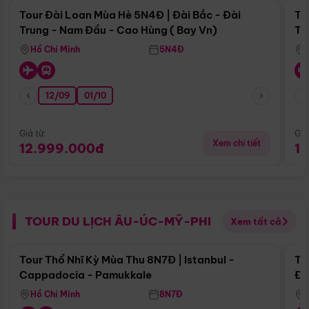
Tour Đài Loan Mùa Hè 5N4Đ | Đài Bắc - Đài
To
Trung - Nam Đầu - Cao Hùng ( Bay Vn)
Tr
Hồ Chí Minh
5N4Đ
12/09
01/10
Giá từ:
Giá
Xem chi tiết
12.999.000đ
1
TOUR DU LỊCH ÂU-ÚC-MỸ-PHI
Xem tất cả
Điểm nổi bật
Tour Thổ Nhĩ Kỳ Mùa Thu 8N7Đ | Istanbul -
To
Cappadocia - Pamukkale
Đế
Hồ Chí Minh
8N7Đ