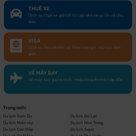
THUÊ XE
Dịch vụ thuê xe giá tốt từ các nhà xe uy tín và chu
đáo
VISA
Dịch vụ Visa nhanh, rẻ. Visa trọn gói, thủ tục đơn
giản
VÉ MÁY BAY
Vé máy bay giá rẻ nhất, nhiều khuyến mãi hấp dẫn
Trong nước
Du lịch Nam Du
Du lịch Đà Lạt
Du lịch Miền tây
Du lịch Nha Trang
Du lịch Côn Đảo
Du lịch Sapa