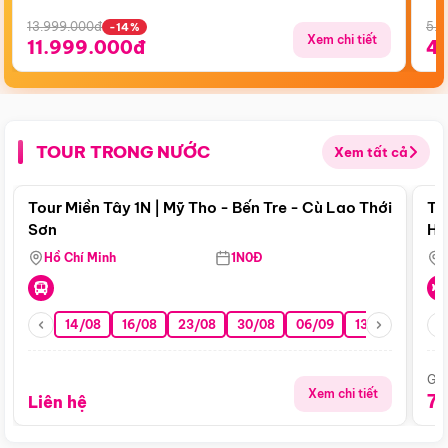
13.999.000đ
5.5
-14%
Xem chi tiết
11.999.000đ
4
TOUR TRONG NƯỚC
Xem tất cả
Điểm nổi bật
Tour Miền Tây 1N | Mỹ Tho - Bến Tre - Cù Lao Thới
To
Sơn
Hu
Hồ Chí Minh
1N0Đ
14/08
16/08
23/08
30/08
06/09
13/09
20/0
Giá
Xem chi tiết
7
Liên hệ