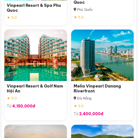
Quoc
Vinpearl Resort & Spa Phu
Phú Quốc
Quoc
★ 5.0
★ 5.0
Vinpearl Resort & Golf Nam
Melia Vinpearl Danang
Hội An
Riverfront
★ 5.0
Đà Nẵng
Từ
4,150,000đ
★ 5.0
Từ
2,400,000đ