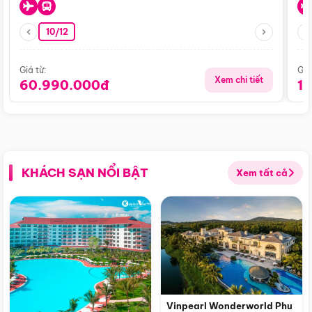
10/12
Giá từ:
Giá
Xem chi tiết
60.990.000đ
1
KHÁCH SẠN NỔI BẬT
Xem tất cả
Vinpearl Wonderworld Phu