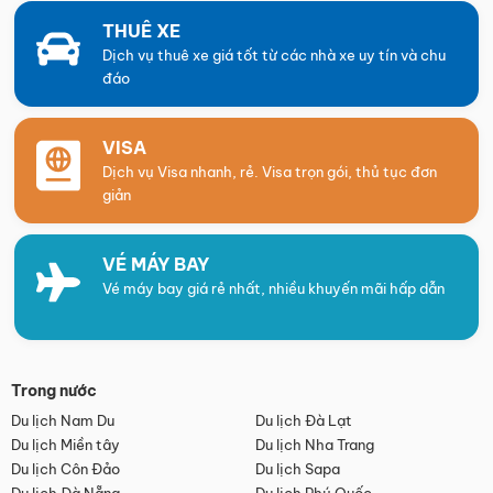
THUÊ XE
Dịch vụ thuê xe giá tốt từ các nhà xe uy tín và chu
đáo
VISA
Dịch vụ Visa nhanh, rẻ. Visa trọn gói, thủ tục đơn
giản
VÉ MÁY BAY
Vé máy bay giá rẻ nhất, nhiều khuyến mãi hấp dẫn
Trong nước
Du lịch Nam Du
Du lịch Đà Lạt
Du lịch Miền tây
Du lịch Nha Trang
Du lịch Côn Đảo
Du lịch Sapa