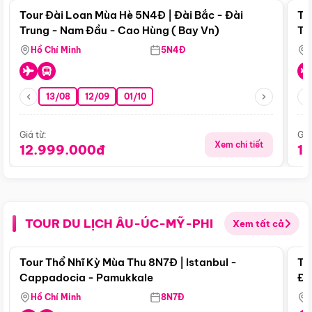
Tour Đài Loan Mùa Hè 5N4Đ | Đài Bắc - Đài
To
Trung - Nam Đầu - Cao Hùng ( Bay Vn)
Tr
Hồ Chí Minh
5N4Đ
13/08
12/09
01/10
Giá từ:
Giá
Xem chi tiết
12.999.000đ
1
TOUR DU LỊCH ÂU-ÚC-MỸ-PHI
Xem tất cả
Điểm nổi bật
Tour Thổ Nhĩ Kỳ Mùa Thu 8N7Đ | Istanbul -
To
Cappadocia - Pamukkale
Đế
Hồ Chí Minh
8N7Đ