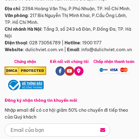
Địa chỉ
: 239A Hoàng Văn Thụ, P.Phú Nhuận, TP. Hồ Chí Minh.
Văn phòng
:
217 Bis Nguyễn Thị Minh Khai, P.Cầu Ông Lãnh,
TP. Hồ Chí Minh.
Chi nhánh Hà Nội
:
Tầng 3, số 243 xã Đàn, P.Đống Đa, TP. Hà
Nội
Điện thoại
:
028 73056789
|
Hotline
:
1900 1177
Website
:
dulichviet.com.vn
|
Email
:
info@dulichviet.com.vn
Chứng nhận
Kết nối với chúng tôi
Chấp nhận thanh toán
Đăng ký nhận thông tin khuyến mãi
Nhập email để có cơ hội giảm 50% cho chuyến đi tiếp theo
của Quý khách