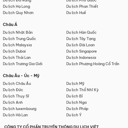
Du lịch Đà Nẵng
Du lịch Phú Quốc
Du lịch Hạ Long
Du lịch Phan Thiết
Du lịch Quy Nhơn
Du lịch Huế
Châu Á
Du lịch Nhật Bản
Du lịch Hàn Quốc
Du lịch Trung Quốc
Du lịch Tây Tạng
Du lịch Malaysia
Du lịch Đài Loan
Du lịch Dubai
Du lịch Singapore
Du lịch Thái Lan
Du lịch Indonesia
Du lịch Trương Gia Giới
Du lịch Phượng Hoàng Cổ Trấn
Châu Âu - Úc - Mỹ
Du lịch Châu Âu
Du lịch Mỹ
Du lịch Đức
Du lịch Thổ Nhĩ Kỳ
Du lịch Thụy Sĩ
Du lịch Bỉ
Du lịch Anh
Du lịch Nga
Du lịch luxembourg
Du lịch Pháp
Du lịch Hà Lan
Du lịch Ý
CÔNG TY CỔ PHẦN TRUYỀN THÔNG DU LỊCH VIỆT