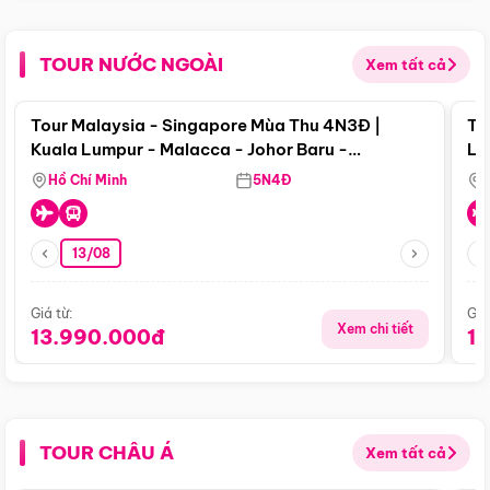
TOUR NƯỚC NGOÀI
Xem tất cả
Điểm nổi bật
Tour Malaysia - Singapore Mùa Thu 4N3Đ |
To
Kuala Lumpur - Malacca - Johor Baru -
Lử
Singapore
Hồ Chí Minh
5N4Đ
13/08
Giá từ:
Giá
Xem chi tiết
13.990.000đ
1
TOUR CHÂU Á
Xem tất cả
Điểm nổi bật