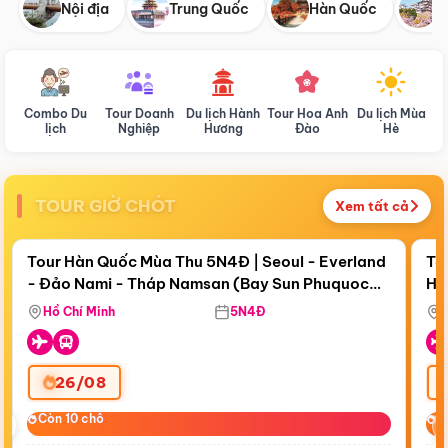
Nội địa
Trung Quốc
Hàn Quốc
N
Combo Du
Tour Doanh
Du lịch Hành
Tour Hoa Anh
Du lịch Mùa
D
lịch
Nghiệp
Hương
Đào
Hè
TOUR GIỜ CHÓT
Xem tất cả
Điểm nổi bật
Còn
17 ngày 20:13:56
Cò
Tour Hàn Quốc Mùa Thu 5N4Đ | Seoul - Everland
To
- Đảo Nami - Tháp Namsan (Bay Sun Phuquoc
Hò
Bay Sun Phuquoc Airways
Tặ
Airways)
Aq
Hồ Chí Minh
5N4Đ
26/08
‹
Còn 10 chỗ
Còn 10 chỗ
C
C