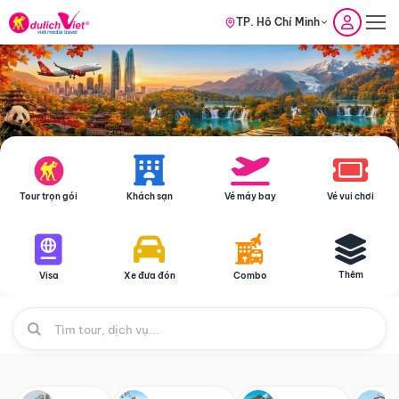
TP. Hồ Chí Minh
Tour trọn gói
Khách sạn
Vé máy bay
Vé vui chơi
Thêm
Visa
Xe đưa đón
Combo