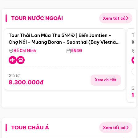
TOUR NƯỚC NGOÀI
Xem tất cả
Điểm nổi bật
Tour Thái Lan Mùa Thu 5N4Đ | Biển Jomtien -
To
Chợ Nổi - Muang Boran - Suanthai (Bay Vietnam
Ku
Airlines)
Si
Hồ Chí Minh
5N4Đ
Giá từ:
Xem chi tiết
8.300.000đ
Giá
1
TOUR CHÂU Á
Xem tất cả
Điểm nổi bật