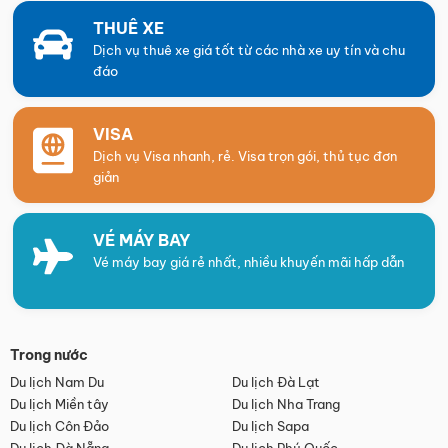
THUÊ XE
Dịch vụ thuê xe giá tốt từ các nhà xe uy tín và chu
đáo
VISA
Dịch vụ Visa nhanh, rẻ. Visa trọn gói, thủ tục đơn
giản
VÉ MÁY BAY
Vé máy bay giá rẻ nhất, nhiều khuyến mãi hấp dẫn
Trong nước
Du lịch Nam Du
Du lịch Đà Lạt
Du lịch Miền tây
Du lịch Nha Trang
Du lịch Côn Đảo
Du lịch Sapa