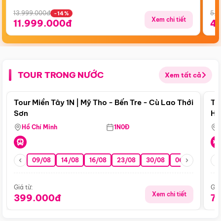
13.999.000đ
5.5
-14%
Xem chi tiết
11.999.000đ
4
TOUR TRONG NƯỚC
Xem tất cả
Điểm nổi bật
Tour Miền Tây 1N | Mỹ Tho - Bến Tre - Cù Lao Thới
To
Sơn
Hu
Hồ Chí Minh
1N0Đ
09/08
14/08
16/08
23/08
30/08
06/09
13/0
Giá từ:
Giá
Xem chi tiết
399.000đ
7