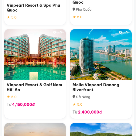
Quoc
Vinpearl Resort & Spa Phu
Phú Quốc
Quoc
★ 5.0
★ 5.0
Vinpearl Resort & Golf Nam
Melia Vinpearl Danang
Hội An
Riverfront
★ 5.0
Đà Nẵng
Từ
4,150,000đ
★ 5.0
Từ
2,400,000đ