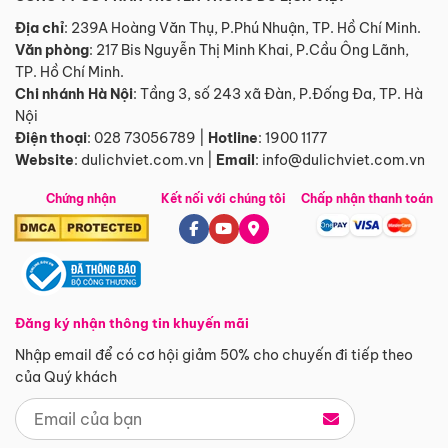
Địa chỉ
: 239A Hoàng Văn Thụ, P.Phú Nhuận, TP. Hồ Chí Minh.
Văn phòng
:
217 Bis Nguyễn Thị Minh Khai, P.Cầu Ông Lãnh,
TP. Hồ Chí Minh.
Chi nhánh Hà Nội
:
Tầng 3, số 243 xã Đàn, P.Đống Đa, TP. Hà
Nội
Điện thoại
:
028 73056789
|
Hotline
:
1900 1177
Website
:
dulichviet.com.vn
|
Email
:
info@dulichviet.com.vn
Chứng nhận
Kết nối với chúng tôi
Chấp nhận thanh toán
Đăng ký nhận thông tin khuyến mãi
Nhập email để có cơ hội giảm 50% cho chuyến đi tiếp theo
của Quý khách