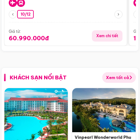
10/12
Giá từ:
Giá
Xem chi tiết
60.990.000đ
1
KHÁCH SẠN NỔI BẬT
Xem tất cả
Vinpearl Wonderworld Phu