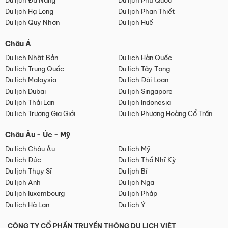
Du lịch Đà Nẵng
Du lịch Phú Quốc
Du lịch Hạ Long
Du lịch Phan Thiết
Du lịch Quy Nhơn
Du lịch Huế
Châu Á
Du lịch Nhật Bản
Du lịch Hàn Quốc
Du lịch Trung Quốc
Du lịch Tây Tạng
Du lịch Malaysia
Du lịch Đài Loan
Du lịch Dubai
Du lịch Singapore
Du lịch Thái Lan
Du lịch Indonesia
Du lịch Trương Gia Giới
Du lịch Phượng Hoàng Cổ Trấn
Châu Âu - Úc - Mỹ
Du lịch Châu Âu
Du lịch Mỹ
Du lịch Đức
Du lịch Thổ Nhĩ Kỳ
Du lịch Thụy Sĩ
Du lịch Bỉ
Du lịch Anh
Du lịch Nga
Du lịch luxembourg
Du lịch Pháp
Du lịch Hà Lan
Du lịch Ý
CÔNG TY CỔ PHẦN TRUYỀN THÔNG DU LỊCH VIỆT