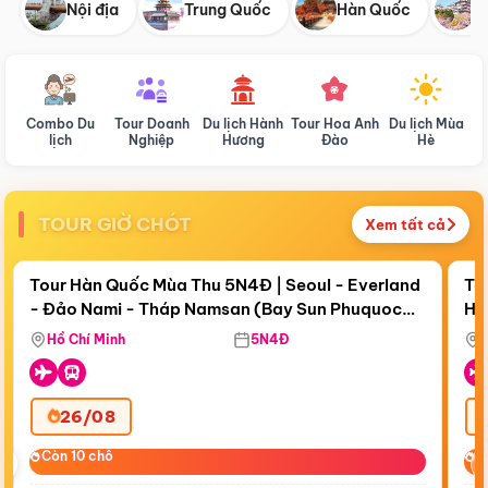
Nội địa
Trung Quốc
Hàn Quốc
N
Combo Du
Tour Doanh
Du lịch Hành
Tour Hoa Anh
Du lịch Mùa
D
lịch
Nghiệp
Hương
Đào
Hè
TOUR GIỜ CHÓT
Xem tất cả
Điểm nổi bật
Còn
18 ngày 08:40:34
Cò
Tour Hàn Quốc Mùa Thu 5N4Đ | Seoul - Everland
To
- Đảo Nami - Tháp Namsan (Bay Sun Phuquoc
Hò
Bay Sun Phuquoc Airways
Tặ
Airways)
Aq
Hồ Chí Minh
5N4Đ
26/08
‹
Còn 10 chỗ
Còn 10 chỗ
C
C