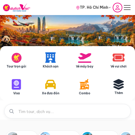
TP. Hồ Chí Minh
Tour trọn gói
Khách sạn
Vé máy bay
Vé vui chơi
Thêm
Visa
Xe đưa đón
Combo