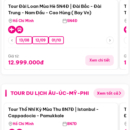
Tour Đài Loan Mùa Hè 5N4Đ | Đài Bắc - Đài
To
Trung - Nam Đầu - Cao Hùng ( Bay Vn)
Tr
Hồ Chí Minh
5N4Đ
13/08
12/09
01/10
Giá từ:
Giá
Xem chi tiết
12.999.000đ
1
TOUR DU LỊCH ÂU-ÚC-MỸ-PHI
Xem tất cả
Điểm nổi bật
Tour Thổ Nhĩ Kỳ Mùa Thu 8N7Đ | Istanbul -
To
Cappadocia - Pamukkale
Đế
Hồ Chí Minh
8N7Đ