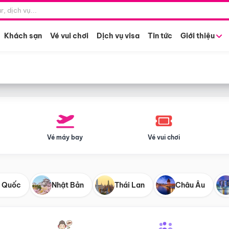
Điểm khởi hành
Tháng khở
Hồ Chí Minh
Bất kỳ 
Khách sạn
Vé vui chơi
Dịch vụ visa
Tin tức
Giới thiệu
Vé máy bay
Vé vui chơi
 Quốc
Nhật Bản
Thái Lan
Châu Âu