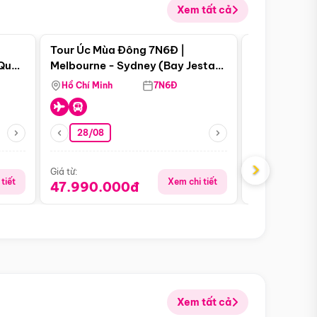
Xem tất cả
 bật
Điểm nổi bật
Tour Úc Mùa Đông 7N6Đ |
Tour Nam Ph
 Quan
Melbourne - Sydney (Bay Jestar
Cape Town -
Airways)
Bàn - Johan
Hồ Chí Minh
7N6Đ
Hồ Chí Minh
Safari - Lo
28/08
28/08
›
Giá từ:
Giá từ:
tiết
Xem chi tiết
47.990.000đ
88.900.0
Xem tất cả