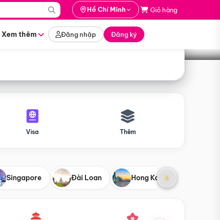
i hành
Hồ Chí Minh
Giỏ hàng
Tìm tour
tháng nào
Xem thêm
Đăng nhập
Đăng ký
Visa
Thêm
Singapore
Đài Loan
Hong Kong
Mỹ