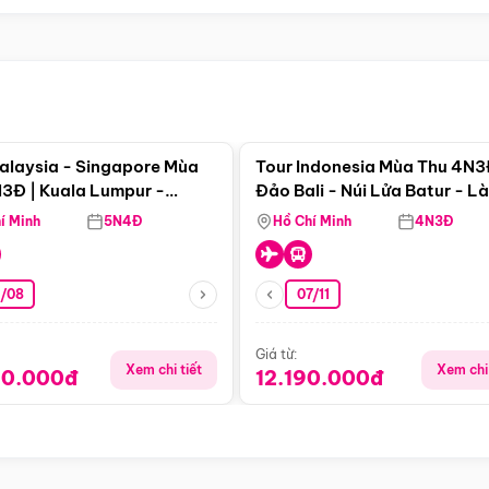
Điểm nổi bật
Điểm nổi
alaysia - Singapore Mùa
Tour Indonesia Mùa Thu 4N3
3Đ | Kuala Lumpur -
Đảo Bali - Núi Lửa Batur - L
a - Johor Baru -
Penglipuran
í Minh
5N4Đ
Hồ Chí Minh
4N3Đ
pore
3/08
07/11
Giá từ:
Xem chi tiết
Xem chi 
90.000đ
12.190.000đ