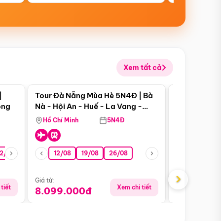
Xem tất cả
 bật
Điểm nổi bật
|
Tour Đà Nẵng Mùa Hè 5N4Đ | Bà
Tour Đà Nẵn
ong
Nà - Hội An - Huế - La Vang -
Nà - Hội An
Động Thiên Đường
Nha
Hồ Chí Minh
5N4Đ
Hồ Chí Minh
2/08
26/08
05/09
12/08
19/08
09/09
26/08
12/09
13/08
›
Giá từ:
Giá từ:
tiết
Xem chi tiết
8.099.000đ
6.899.00