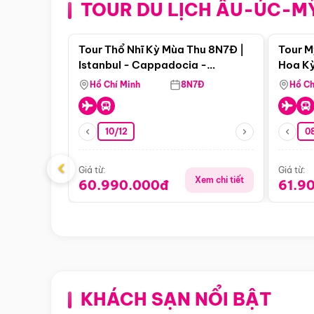
TOUR DU LỊCH ÂU-ÚC-M
Điểm nổi bật
Tour Thổ Nhĩ Kỳ Mùa Thu 8N7Đ |
Tour M
Istanbul - Cappadocia -
Hoa Kỳ
Pamukkale
Hồ Chí Minh
8N7Đ
Hồ Ch
10/12
0
‹
Giá từ:
Giá từ:
Xem chi tiết
60.990.000đ
61.9
KHÁCH SẠN NỔI BẬT