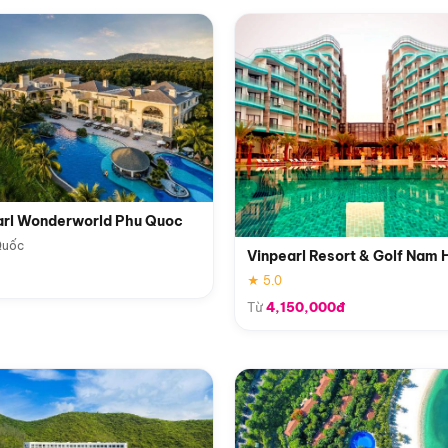
arl Wonderworld Phu Quoc
Quốc
Vinpearl Resort & Golf Nam 
★ 5.0
Từ
4,150,000đ