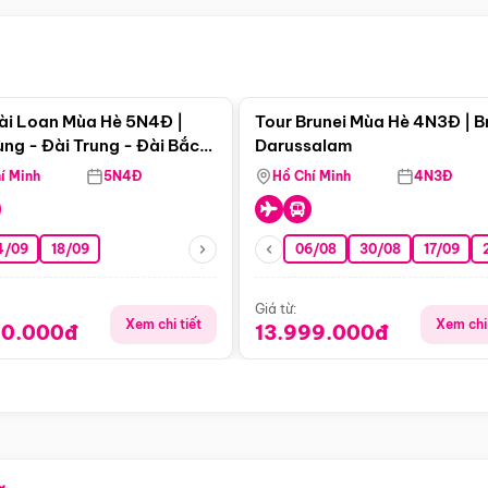
Điểm nổi bật
Điểm nổi
ài Loan Mùa Hè 5N4Đ |
Tour Brunei Mùa Hè 4N3Đ | B
ng - Đài Trung - Đài Bắc
Darussalam
j)
í Minh
5N4Đ
Hồ Chí Minh
4N3Đ
4/09
18/09
06/08
30/08
17/09
Giá từ:
Xem chi tiết
Xem chi 
90.000đ
13.999.000đ