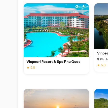
Vinpe
Phú 
Vinpearl Resort & Spa Phu Quoc
★ 5.0
★ 5.0