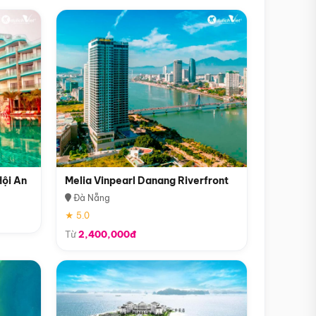
Hội An
Melia Vinpearl Danang Riverfront
Đà Nẵng
★ 5.0
Từ
2,400,000đ