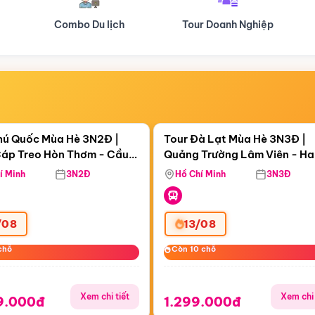
Tour Doanh Nghiệp
Du lịch Hành Hương
Điểm nổi bật
Điểm nổi
ngày 10:32:55
Còn
06 ngày 10:32:55
hú Quốc Mùa Hè 3N2Đ |
Tour Đà Lạt Mùa Hè 3N3Đ |
áp Treo Hòn Thơm - Cầu
Quảng Trường Lâm Viên - H
áp Treo Hòn Thơm
Công Viên Nước Aquatopia
Hill - Puppy Farm
í Minh
3N2Đ
Hồ Chí Minh
3N3Đ
/08
13/08
chỗ
chỗ
Còn 10 chỗ
Còn 10 chỗ
Xem chi tiết
Xem chi 
9.000đ
1.299.000đ