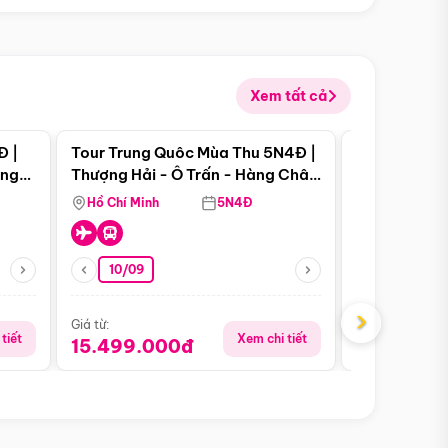
Xem tất cả
 bật
Điểm nổi bật
Đ |
Tour Trung Quôc Mùa Thu 5N4Đ |
Tour Trung
àng
Thượng Hải - Ô Trấn - Hàng Châu
| Thành Đô 
(Tour Không Shopping)
Viên Gấu Tr
Hồ Chí Minh
5N4Đ
Hồ Chí Minh
10/09
06/08
›
Giá từ:
Giá từ:
tiết
Xem chi tiết
15.499.000đ
18.990.0