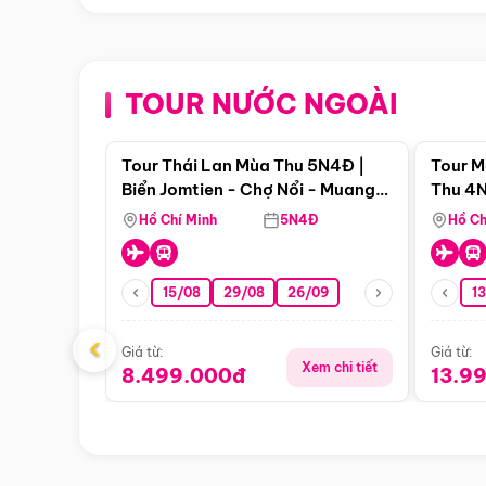
TOUR NƯỚC NGOÀI
Điểm nổi bật
Tour Thái Lan Mùa Thu 5N4Đ |
Tour M
Biển Jomtien - Chợ Nổi - Muang
Thu 4N
Boran - Suanthai
Malacc
Hồ Chí Minh
5N4Đ
Hồ Ch
Singa
15/08
29/08
26/09
1
‹
Giá từ:
Giá từ:
Xem chi tiết
8.499.000đ
13.9