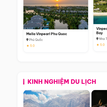
Vinpea
Bay
Melia Vinpearl Phu Quoc
Nha T
Phú Quốc
★ 5.0
★ 5.0
KINH NGHIỆM DU LỊCH