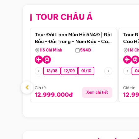
TOUR CHÂU Á
Điểm nổi bật
Tour Đài Loan Mùa Hè 5N4Đ | Đài
Tour Đ
Bắc - Đài Trung - Nam Đầu - Cao
Cao Hù
Hùng ( Bay Vn)
(Bay V
Hồ Chí Minh
5N4Đ
Hồ Ch
13/08
12/09
01/10
0
‹
Giá từ:
Giá từ:
Xem chi tiết
12.999.000đ
12.9