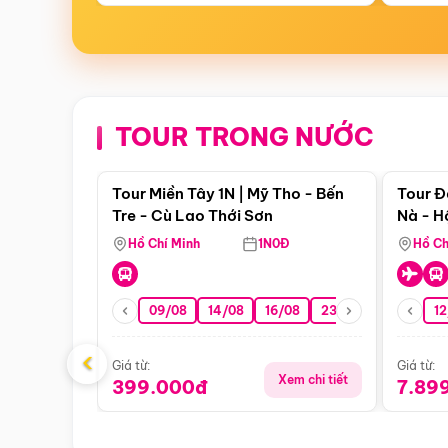
TOUR TRONG NƯỚC
Điểm nổi bật
Tour Miền Tây 1N | Mỹ Tho - Bến
Tour Đ
Tre - Cù Lao Thới Sơn
Nà - H
Nha
Hồ Chí Minh
1N0Đ
Hồ Ch
09/08
14/08
16/08
23/08
30/08
12
0
‹
Giá từ:
Giá từ:
Xem chi tiết
399.000đ
7.89