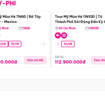
Ỹ-PHI
Điểm nổi bật
Điểm nổi
ỹ Mùa Hè 7N6Đ | Bờ Tây
Tour Mỹ Mùa Hè 11N10Đ | Từ
 - Mexico
Thành Phố Sôi Động Đến Kỳ
Thiên Nhiên Mỹ
í Minh
7N6Đ
Hồ Chí Minh
11N10Đ
8/08
19/09
14/08
Giá từ:
Xem chi tiết
Xem chi 
00.000đ
112.900.000đ