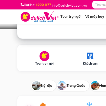
Bạn muốn đi đâu?
*
Hotline:
1900 1177
info@dulichviet.com.vn
Tour trọn gói
Vé máy bay
Tour trọn gói
Khách sạn
Nội địa
Trung Quốc
Hàn