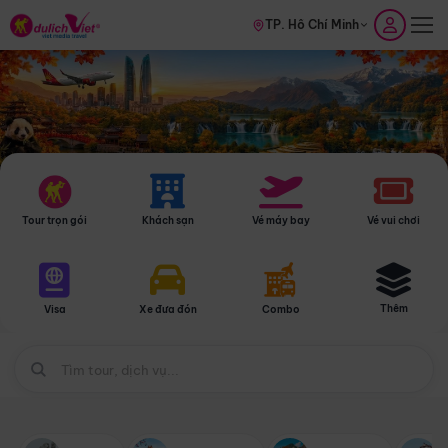
TP. Hồ Chí Minh
Tour trọn gói
Khách sạn
Vé máy bay
Vé vui chơi
Thêm
Visa
Xe đưa đón
Combo