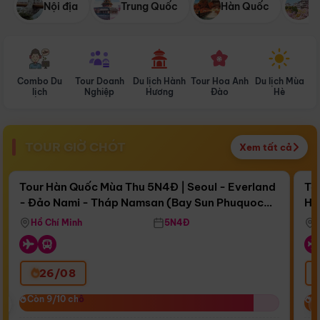
Nội địa
Trung Quốc
Hàn Quốc
N
Combo Du
Tour Doanh
Du lịch Hành
Tour Hoa Anh
Du lịch Mùa
D
lịch
Nghiệp
Hương
Đào
Hè
TOUR GIỜ CHÓT
Xem tất cả
Điểm nổi bật
Còn
15 ngày 15:39:15
Cò
Tour Hàn Quốc Mùa Thu 5N4Đ | Seoul - Everland
To
- Đảo Nami - Tháp Namsan (Bay Sun Phuquoc
Hò
Bay Sun Phuquoc Airways
Tặ
Airways)
Aq
Hồ Chí Minh
5N4Đ
26/08
‹
Còn 9/10 chỗ
Còn 9/10 chỗ
C
C