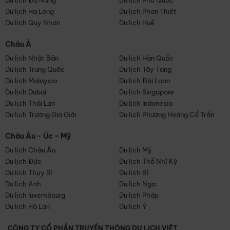
Du lịch Đà Nẵng
Du lịch Phú Quốc
Du lịch Hạ Long
Du lịch Phan Thiết
Du lịch Quy Nhơn
Du lịch Huế
Châu Á
Du lịch Nhật Bản
Du lịch Hàn Quốc
Du lịch Trung Quốc
Du lịch Tây Tạng
Du lịch Malaysia
Du lịch Đài Loan
Du lịch Dubai
Du lịch Singapore
Du lịch Thái Lan
Du lịch Indonesia
Du lịch Trương Gia Giới
Du lịch Phượng Hoàng Cổ Trấn
Châu Âu - Úc - Mỹ
Du lịch Châu Âu
Du lịch Mỹ
Du lịch Đức
Du lịch Thổ Nhĩ Kỳ
Du lịch Thụy Sĩ
Du lịch Bỉ
Du lịch Anh
Du lịch Nga
Du lịch luxembourg
Du lịch Pháp
Du lịch Hà Lan
Du lịch Ý
CÔNG TY CỔ PHẦN TRUYỀN THÔNG DU LỊCH VIỆT