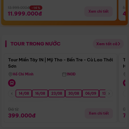
13.999.000đ
5.5
-14%
Xem chi tiết
11.999.000đ
4
TOUR TRONG NƯỚC
Xem tất cả
Điểm nổi bật
Tour Miền Tây 1N | Mỹ Tho - Bến Tre - Cù Lao Thới
To
Sơn
Hu
Hồ Chí Minh
1N0Đ
14/08
16/08
23/08
30/08
06/09
13/09
20/0
Giá từ:
Giá
Xem chi tiết
399.000đ
7