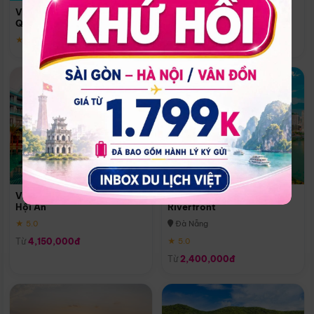
Quoc
Vinpearl Resort & Spa Phu
Phú Quốc
Quoc
★ 5.0
★ 5.0
Vinpearl Resort & Golf Nam
Melia Vinpearl Danang
Hội An
Riverfront
★ 5.0
Đà Nẵng
Từ
4,150,000đ
★ 5.0
Từ
2,400,000đ