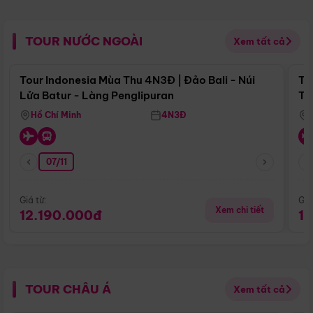
TOUR NƯỚC NGOÀI
Xem tất cả
Điểm nổi bật
Tour Indonesia Mùa Thu 4N3Đ | Đảo Bali - Núi
To
Lửa Batur - Làng Penglipuran
Tr
Hồ Chí Minh
4N3Đ
07/11
Giá từ:
Giá
Xem chi tiết
12.190.000đ
1
TOUR CHÂU Á
Xem tất cả
Điểm nổi bật