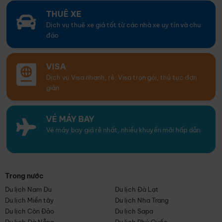
THUÊ XE
Dịch vụ thuê xe giá tốt từ các nhà xe uy tín và chu
đáo
VISA
Dịch vụ Visa nhanh, rẻ. Visa trọn gói, thủ tục đơn
giản
VÉ MÁY BAY
Vé máy bay giá rẻ nhất, nhiều khuyến mãi hấp dẫn
Trong nước
Du lịch Nam Du
Du lịch Đà Lạt
Du lịch Miền tây
Du lịch Nha Trang
Du lịch Côn Đảo
Du lịch Sapa