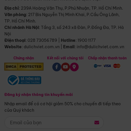
Địa chỉ
: 239A Hoàng Văn Thụ, P.Phú Nhuận, TP. Hồ Chí Minh.
Văn phòng
:
217 Bis Nguyễn Thị Minh Khai, P.Cầu Ông Lãnh,
TP. Hồ Chí Minh.
Chi nhánh Hà Nội
:
Tầng 3, số 243 xã Đàn, P.Đống Đa, TP. Hà
Nội
Điện thoại
:
028 73056789
|
Hotline
:
1900 1177
Website
:
dulichviet.com.vn
|
Email
:
info@dulichviet.com.vn
Chứng nhận
Kết nối với chúng tôi
Chấp nhận thanh toán
Đăng ký nhận thông tin khuyến mãi
Nhập email để có cơ hội giảm 50% cho chuyến đi tiếp theo
của Quý khách