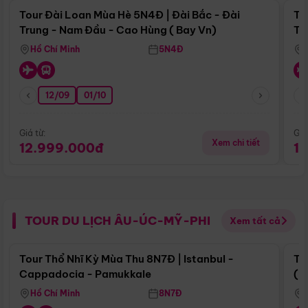
Tour Đài Loan Mùa Hè 5N4Đ | Đài Bắc - Đài
To
Trung - Nam Đầu - Cao Hùng ( Bay Vn)
Tr
Hồ Chí Minh
5N4Đ
12/09
01/10
Giá từ:
Giá
Xem chi tiết
12.999.000đ
1
TOUR DU LỊCH ÂU-ÚC-MỸ-PHI
Xem tất cả
Điểm nổi bật
Tour Thổ Nhĩ Kỳ Mùa Thu 8N7Đ | Istanbul -
To
Cappadocia - Pamukkale
(B
Hồ Chí Minh
8N7Đ