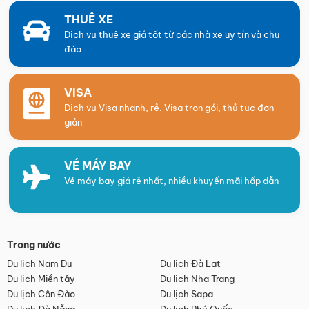
THUÊ XE
Dịch vụ thuê xe giá tốt từ các nhà xe uy tín và chu
đáo
VISA
Dịch vụ Visa nhanh, rẻ. Visa trọn gói, thủ tục đơn
giản
VÉ MÁY BAY
Vé máy bay giá rẻ nhất, nhiều khuyến mãi hấp dẫn
Trong nước
Du lịch Nam Du
Du lịch Đà Lạt
Du lịch Miền tây
Du lịch Nha Trang
Du lịch Côn Đảo
Du lịch Sapa