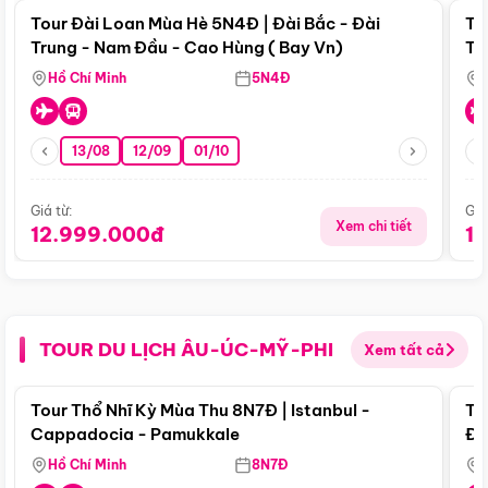
Tour Đài Loan Mùa Hè 5N4Đ | Đài Bắc - Đài
To
Trung - Nam Đầu - Cao Hùng ( Bay Vn)
Tr
Hồ Chí Minh
5N4Đ
13/08
12/09
01/10
Giá từ:
Giá
Xem chi tiết
12.999.000đ
1
TOUR DU LỊCH ÂU-ÚC-MỸ-PHI
Xem tất cả
Điểm nổi bật
Tour Thổ Nhĩ Kỳ Mùa Thu 8N7Đ | Istanbul -
To
Cappadocia - Pamukkale
Đế
Hồ Chí Minh
8N7Đ