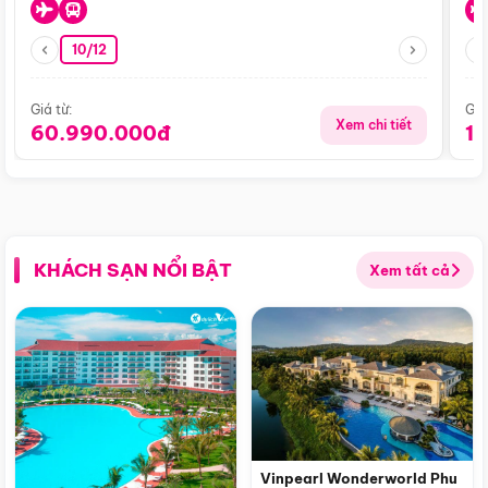
10/12
Giá từ:
Giá
Xem chi tiết
60.990.000đ
1
KHÁCH SẠN NỔI BẬT
Xem tất cả
Vinpearl Wonderworld Phu