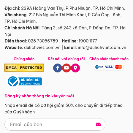
Địa chỉ
: 239A Hoàng Văn Thụ, P.Phú Nhuận, TP. Hồ Chí Minh.
Văn phòng
:
217 Bis Nguyễn Thị Minh Khai, P.Cầu Ông Lãnh,
TP. Hồ Chí Minh.
Chi nhánh Hà Nội
:
Tầng 3, số 243 xã Đàn, P.Đống Đa, TP. Hà
Nội
Điện thoại
:
028 73056789
|
Hotline
:
1900 1177
Website
:
dulichviet.com.vn
|
Email
:
info@dulichviet.com.vn
Chứng nhận
Kết nối với chúng tôi
Chấp nhận thanh toán
Đăng ký nhận thông tin khuyến mãi
Nhập email để có cơ hội giảm 50% cho chuyến đi tiếp theo
của Quý khách