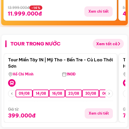
13.999.000đ
5.5
-14%
Xem chi tiết
11.999.000đ
4
TOUR TRONG NƯỚC
Xem tất cả
Điểm nổi bật
Tour Miền Tây 1N | Mỹ Tho - Bến Tre - Cù Lao Thới
To
Sơn
Hu
Hồ Chí Minh
1N0Đ
09/08
14/08
16/08
23/08
30/08
06/09
13/0
Giá từ:
Giá
Xem chi tiết
399.000đ
7