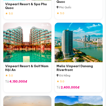
Quoc
Vinpearl Resort & Spa Phu
Phú Quốc
Quoc
★ 5.0
★ 5.0
Vinpearl Resort & Golf Nam
Melia Vinpearl Danang
Hội An
Riverfront
★ 5.0
Đà Nẵng
Từ
4,150,000đ
★ 5.0
Từ
2,400,000đ