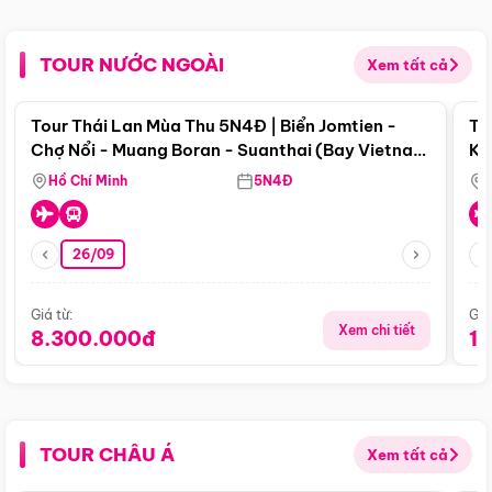
TOUR NƯỚC NGOÀI
Xem tất cả
Điểm nổi bật
Tour Thái Lan Mùa Thu 5N4Đ | Biển Jomtien -
To
Chợ Nổi - Muang Boran - Suanthai (Bay Vietnam
Ku
Airlines)
Si
Hồ Chí Minh
5N4Đ
26/09
Giá từ:
Giá
Xem chi tiết
8.300.000đ
1
TOUR CHÂU Á
Xem tất cả
Điểm nổi bật