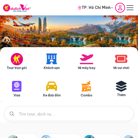
TP. Hồ Chí Minh
Tour trọn gói
Khách sạn
Vé máy bay
Vé vui chơi
Thêm
Visa
Xe đưa đón
Combo