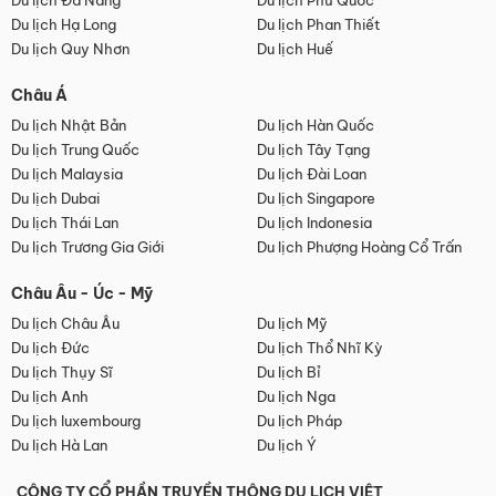
Du lịch Đà Nẵng
Du lịch Phú Quốc
Du lịch Hạ Long
Du lịch Phan Thiết
Du lịch Quy Nhơn
Du lịch Huế
Châu Á
Du lịch Nhật Bản
Du lịch Hàn Quốc
Du lịch Trung Quốc
Du lịch Tây Tạng
Du lịch Malaysia
Du lịch Đài Loan
Du lịch Dubai
Du lịch Singapore
Du lịch Thái Lan
Du lịch Indonesia
Du lịch Trương Gia Giới
Du lịch Phượng Hoàng Cổ Trấn
Châu Âu - Úc - Mỹ
Du lịch Châu Âu
Du lịch Mỹ
Du lịch Đức
Du lịch Thổ Nhĩ Kỳ
Du lịch Thụy Sĩ
Du lịch Bỉ
Du lịch Anh
Du lịch Nga
Du lịch luxembourg
Du lịch Pháp
Du lịch Hà Lan
Du lịch Ý
CÔNG TY CỔ PHẦN TRUYỀN THÔNG DU LỊCH VIỆT