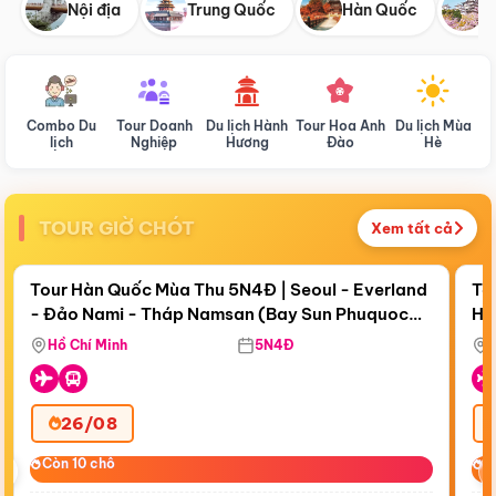
Nội địa
Trung Quốc
Hàn Quốc
N
Combo Du
Tour Doanh
Du lịch Hành
Tour Hoa Anh
Du lịch Mùa
D
lịch
Nghiệp
Hương
Đào
Hè
TOUR GIỜ CHÓT
Xem tất cả
Điểm nổi bật
Còn
18 ngày 17:26:54
Cò
Tour Hàn Quốc Mùa Thu 5N4Đ | Seoul - Everland
To
- Đảo Nami - Tháp Namsan (Bay Sun Phuquoc
Hò
Bay Sun Phuquoc Airways
Tặ
Airways)
Aq
Hồ Chí Minh
5N4Đ
26/08
‹
Còn 10 chỗ
Còn 10 chỗ
C
C