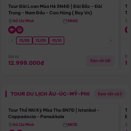
Tour Đài Loan Mùa Hè 5N4Đ | Đài Bắc - Đài
To
Trung - Nam Đầu - Cao Hùng ( Bay Vn)
Tr
Hồ Chí Minh
5N4Đ
13/08
12/09
01/10
Giá từ:
Giá
Xem chi tiết
12.999.000đ
1
TOUR DU LỊCH ÂU-ÚC-MỸ-PHI
Xem tất cả
Điểm nổi bật
Tour Thổ Nhĩ Kỳ Mùa Thu 8N7Đ | Istanbul -
To
Cappadocia - Pamukkale
Đế
Hồ Chí Minh
8N7Đ