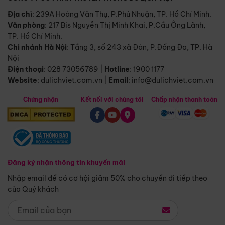
Địa chỉ
: 239A Hoàng Văn Thụ, P.Phú Nhuận, TP. Hồ Chí Minh.
Văn phòng
:
217 Bis Nguyễn Thị Minh Khai, P.Cầu Ông Lãnh,
TP. Hồ Chí Minh.
Chi nhánh Hà Nội
:
Tầng 3, số 243 xã Đàn, P.Đống Đa, TP. Hà
Nội
Điện thoại
:
028 73056789
|
Hotline
:
1900 1177
Website
:
dulichviet.com.vn
|
Email
:
info@dulichviet.com.vn
Chứng nhận
Kết nối với chúng tôi
Chấp nhận thanh toán
Đăng ký nhận thông tin khuyến mãi
Nhập email để có cơ hội giảm 50% cho chuyến đi tiếp theo
của Quý khách