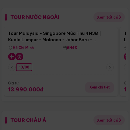
TOUR NƯỚC NGOÀI
Xem tất cả
Điểm nổi bật
Tour Malaysia - Singapore Mùa Thu 4N3Đ |
To
Kuala Lumpur - Malacca - Johor Baru -
Lử
Singapore
Hồ Chí Minh
5N4Đ
13/08
Giá từ:
Giá
Xem chi tiết
13.990.000đ
1
TOUR CHÂU Á
Xem tất cả
Điểm nổi bật