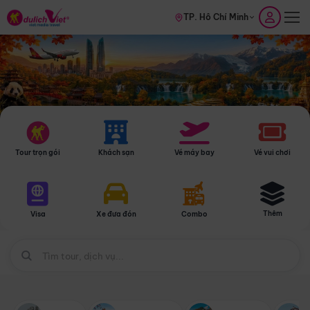
TP. Hồ Chí Minh
Tour trọn gói
Khách sạn
Vé máy bay
Vé vui chơi
Thêm
Visa
Xe đưa đón
Combo