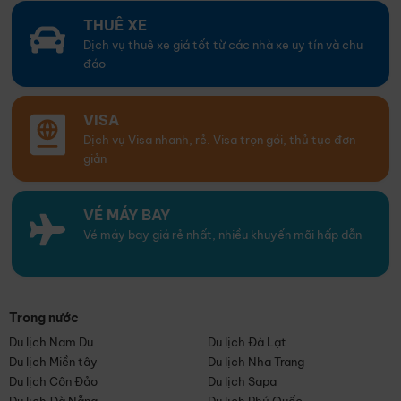
THUÊ XE
Dịch vụ thuê xe giá tốt từ các nhà xe uy tín và chu
đáo
VISA
Dịch vụ Visa nhanh, rẻ. Visa trọn gói, thủ tục đơn
giản
VÉ MÁY BAY
Vé máy bay giá rẻ nhất, nhiều khuyến mãi hấp dẫn
Trong nước
Du lịch Nam Du
Du lịch Đà Lạt
Du lịch Miền tây
Du lịch Nha Trang
Du lịch Côn Đảo
Du lịch Sapa