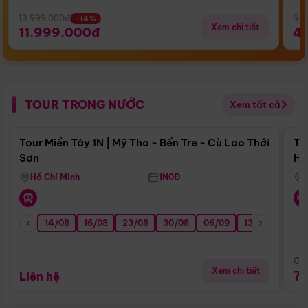
13.999.000đ
5.5
-14%
Xem chi tiết
11.999.000đ
4
TOUR TRONG NƯỚC
Xem tất cả
Điểm nổi bật
Tour Miền Tây 1N | Mỹ Tho - Bến Tre - Cù Lao Thới
To
Sơn
Hu
Hồ Chí Minh
1N0Đ
14/08
16/08
23/08
30/08
06/09
13/09
20/0
Giá
Xem chi tiết
7
Liên hệ