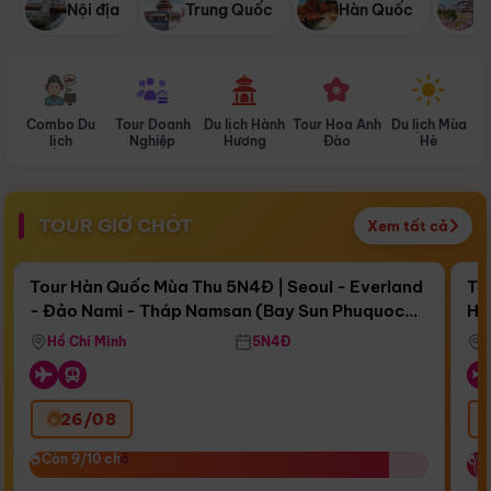
Nội địa
Trung Quốc
Hàn Quốc
N
Combo Du
Tour Doanh
Du lịch Hành
Tour Hoa Anh
Du lịch Mùa
D
lịch
Nghiệp
Hương
Đào
Hè
TOUR GIỜ CHÓT
Xem tất cả
Điểm nổi bật
Còn
17 ngày 12:29:36
Cò
Tour Hàn Quốc Mùa Thu 5N4Đ | Seoul - Everland
To
- Đảo Nami - Tháp Namsan (Bay Sun Phuquoc
Hò
Bay Sun Phuquoc Airways
Tặ
Airways)
Aq
Hồ Chí Minh
5N4Đ
26/08
‹
Còn 9/10 chỗ
Còn 9/10 chỗ
C
C