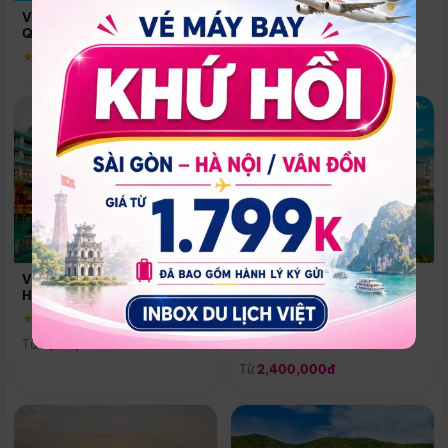
Quoc
Vinpearl Resort & Spa Phu
Phú Quốc
Quoc
★ 5.0
★ 5.0
Vinpearl Resort & Golf Nam
Melia Vinpearl Danang
Hội An
Riverfront
★ 5.0
Đà Nẵng
Từ
4,150,000đ
★ 5.0
Từ
2,400,000đ