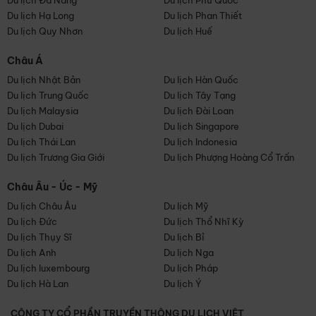
Du lịch Đà Nẵng
Du lịch Phú Quốc
Du lịch Hạ Long
Du lịch Phan Thiết
Du lịch Quy Nhơn
Du lịch Huế
Châu Á
Du lịch Nhật Bản
Du lịch Hàn Quốc
Du lịch Trung Quốc
Du lịch Tây Tạng
Du lịch Malaysia
Du lịch Đài Loan
Du lịch Dubai
Du lịch Singapore
Du lịch Thái Lan
Du lịch Indonesia
Du lịch Trương Gia Giới
Du lịch Phượng Hoàng Cổ Trấn
Châu Âu - Úc - Mỹ
Du lịch Châu Âu
Du lịch Mỹ
Du lịch Đức
Du lịch Thổ Nhĩ Kỳ
Du lịch Thụy Sĩ
Du lịch Bỉ
Du lịch Anh
Du lịch Nga
Du lịch luxembourg
Du lịch Pháp
Du lịch Hà Lan
Du lịch Ý
CÔNG TY CỔ PHẦN TRUYỀN THÔNG DU LỊCH VIỆT