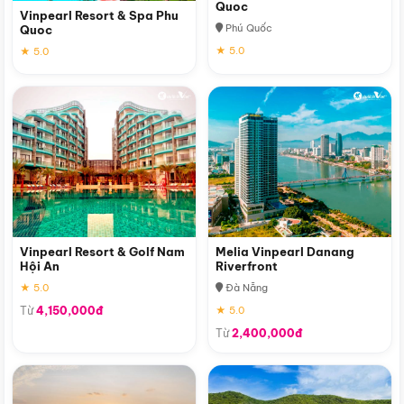
Quoc
Vinpearl Resort & Spa Phu
Phú Quốc
Quoc
★ 5.0
★ 5.0
Vinpearl Resort & Golf Nam
Melia Vinpearl Danang
Hội An
Riverfront
★ 5.0
Đà Nẵng
Từ
4,150,000đ
★ 5.0
Từ
2,400,000đ