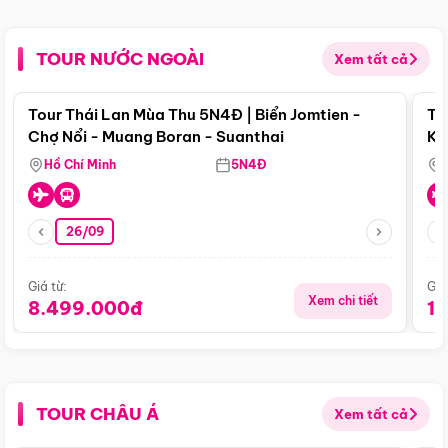
TOUR NƯỚC NGOÀI
Xem tất cả
Điểm nổi bật
Tour Thái Lan Mùa Thu 5N4Đ | Biển Jomtien -
To
Chợ Nổi - Muang Boran - Suanthai
Ku
Si
Hồ Chí Minh
5N4Đ
26/09
Giá từ:
Giá
Xem chi tiết
8.499.000đ
1
TOUR CHÂU Á
Xem tất cả
Điểm nổi bật