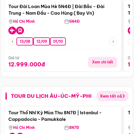
Tour Đài Loan Mùa Hè 5N4Đ | Đài Bắc - Đài
To
Trung - Nam Đầu - Cao Hùng ( Bay Vn)
Tr
Hồ Chí Minh
5N4Đ
13/08
12/09
01/10
Giá từ:
Giá
Xem chi tiết
12.999.000đ
1
TOUR DU LỊCH ÂU-ÚC-MỸ-PHI
Xem tất cả
Điểm nổi bật
Tour Thổ Nhĩ Kỳ Mùa Thu 8N7Đ | Istanbul -
To
Cappadocia - Pamukkale
Hồ Chí Minh
8N7Đ