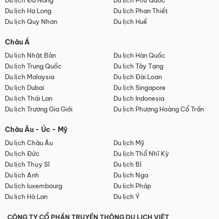
Du lịch Đà Nẵng
Du lịch Phú Quốc
Du lịch Hạ Long
Du lịch Phan Thiết
Du lịch Quy Nhơn
Du lịch Huế
Châu Á
Du lịch Nhật Bản
Du lịch Hàn Quốc
Du lịch Trung Quốc
Du lịch Tây Tạng
Du lịch Malaysia
Du lịch Đài Loan
Du lịch Dubai
Du lịch Singapore
Du lịch Thái Lan
Du lịch Indonesia
Du lịch Trương Gia Giới
Du lịch Phượng Hoàng Cổ Trấn
Châu Âu - Úc - Mỹ
Du lịch Châu Âu
Du lịch Mỹ
Du lịch Đức
Du lịch Thổ Nhĩ Kỳ
Du lịch Thụy Sĩ
Du lịch Bỉ
Du lịch Anh
Du lịch Nga
Du lịch luxembourg
Du lịch Pháp
Du lịch Hà Lan
Du lịch Ý
CÔNG TY CỔ PHẦN TRUYỀN THÔNG DU LỊCH VIỆT