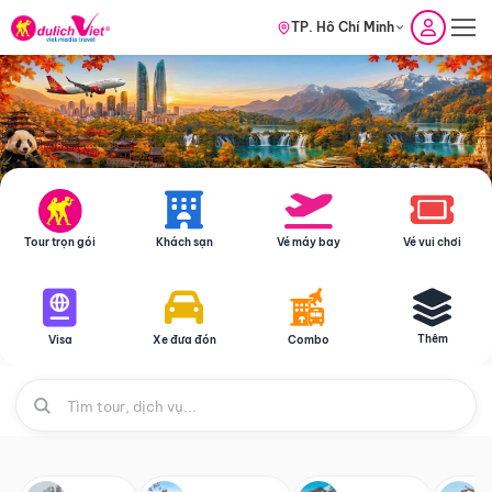
TP. Hồ Chí Minh
Tour trọn gói
Khách sạn
Vé máy bay
Vé vui chơi
Thêm
Visa
Xe đưa đón
Combo