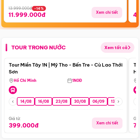
13.999.000đ
-14%
Xem chi tiết
11.999.000đ
4
TOUR TRONG NƯỚC
Xem tất cả
Điểm nổi bật
Tour Miền Tây 1N | Mỹ Tho - Bến Tre - Cù Lao Thới
To
Sơn
Hu
Hồ Chí Minh
1N0Đ
14/08
16/08
23/08
30/08
06/09
13/09
20/0
Giá từ:
Giá
Xem chi tiết
399.000đ
7