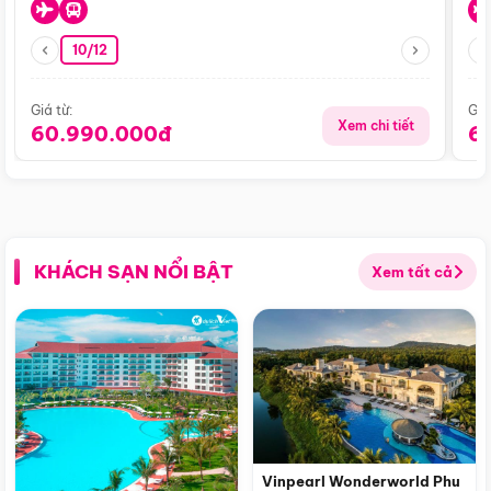
10/12
Giá từ:
Giá
Xem chi tiết
60.990.000đ
6
KHÁCH SẠN NỔI BẬT
Xem tất cả
Vinpearl Wonderworld Phu