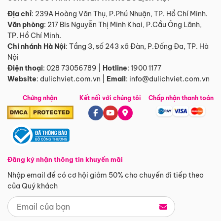
Địa chỉ
: 239A Hoàng Văn Thụ, P.Phú Nhuận, TP. Hồ Chí Minh.
Văn phòng
:
217 Bis Nguyễn Thị Minh Khai, P.Cầu Ông Lãnh,
TP. Hồ Chí Minh.
Chi nhánh Hà Nội
:
Tầng 3, số 243 xã Đàn, P.Đống Đa, TP. Hà
Nội
Điện thoại
:
028 73056789
|
Hotline
:
1900 1177
Website
:
dulichviet.com.vn
|
Email
:
info@dulichviet.com.vn
Chứng nhận
Kết nối với chúng tôi
Chấp nhận thanh toán
Đăng ký nhận thông tin khuyến mãi
Nhập email để có cơ hội giảm 50% cho chuyến đi tiếp theo
của Quý khách