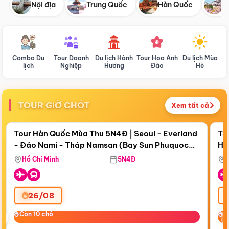
Nội địa
Trung Quốc
Hàn Quốc
N
Combo Du
Tour Doanh
Du lịch Hành
Tour Hoa Anh
Du lịch Mùa
D
lịch
Nghiệp
Hương
Đào
Hè
TOUR GIỜ CHÓT
Xem tất cả
Điểm nổi bật
Còn
19 ngày 06:24:59
Cò
Tour Hàn Quốc Mùa Thu 5N4Đ | Seoul - Everland
To
- Đảo Nami - Tháp Namsan (Bay Sun Phuquoc
Hò
Tặ
Airways)
Aq
Hồ Chí Minh
5N4Đ
26/08
‹
Còn 10 chỗ
Còn 10 chỗ
C
C