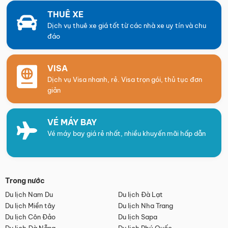
THUÊ XE
Dịch vụ thuê xe giá tốt từ các nhà xe uy tín và chu
đáo
VISA
Dịch vụ Visa nhanh, rẻ. Visa trọn gói, thủ tục đơn
giản
VÉ MÁY BAY
Vé máy bay giá rẻ nhất, nhiều khuyến mãi hấp dẫn
Trong nước
Du lịch Nam Du
Du lịch Đà Lạt
Du lịch Miền tây
Du lịch Nha Trang
Du lịch Côn Đảo
Du lịch Sapa