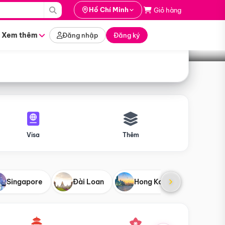
i hành
Hồ Chí Minh
Giỏ hàng
Tìm tour
tháng nào
Xem thêm
Đăng nhập
Đăng ký
Visa
Thêm
Singapore
Đài Loan
Hong Kong
Mỹ