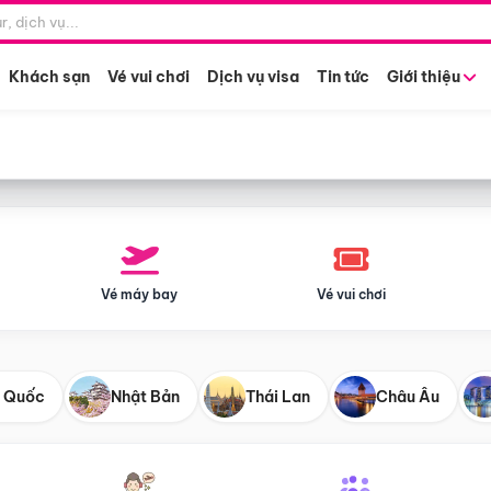
Điểm khởi hành
Tháng khở
Hồ Chí Minh
Bất kỳ 
Khách sạn
Vé vui chơi
Dịch vụ visa
Tin tức
Giới thiệu
Vé máy bay
Vé vui chơi
 Quốc
Nhật Bản
Thái Lan
Châu Âu