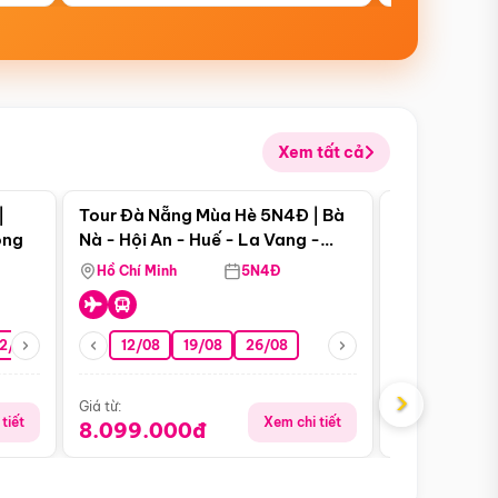
Xem tất cả
 bật
Điểm nổi bật
|
Tour Đà Nẵng Mùa Hè 5N4Đ | Bà
Tour Đà Nẵn
ong
Nà - Hội An - Huế - La Vang -
Nà - Hội An
Động Thiên Đường
Nha
Hồ Chí Minh
5N4Đ
Hồ Chí Minh
2/08
26/08
05/09
12/08
19/08
09/09
26/08
12/09
13/08
›
Giá từ:
Giá từ:
tiết
Xem chi tiết
8.099.000đ
6.899.00