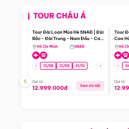
TOUR CHÂU Á
Điểm nổi bật
Tour Đài Loan Mùa Hè 5N4Đ | Đài
Tour Đ
Bắc - Đài Trung - Nam Đầu - Cao
Cao Hù
Hùng ( Bay Vn)
(Bay V
Hồ Chí Minh
5N4Đ
Hồ Ch
13/08
12/09
01/10
0
‹
Giá từ:
Giá từ:
Xem chi tiết
12.999.000đ
12.9