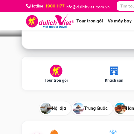
Bạn muốn đi đâu?
*
Hotline:
1900 1177
info@dulichviet.com.vn
Tour trọn gói
Vé máy bay
Tour trọn gói
Khách sạn
Nội địa
Trung Quốc
Hàn