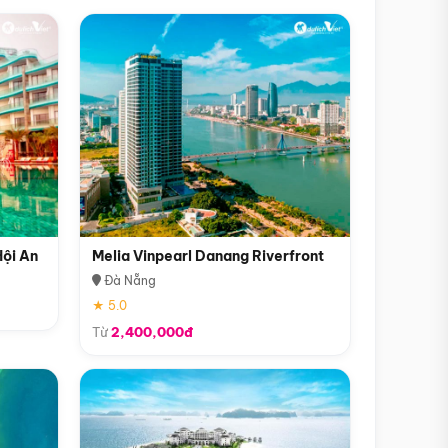
Hội An
Melia Vinpearl Danang Riverfront
Đà Nẵng
★ 5.0
Từ
2,400,000đ