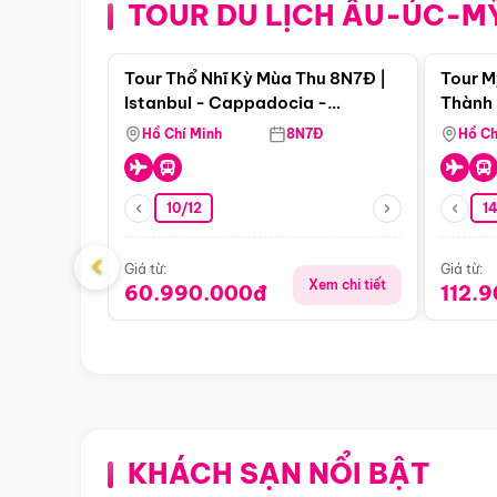
TOUR DU LỊCH ÂU-ÚC-M
Điểm nổi bật
Tour Thổ Nhĩ Kỳ Mùa Thu 8N7Đ |
Tour M
Istanbul - Cappadocia -
Thành 
Pamukkale
Thiên 
Hồ Chí Minh
8N7Đ
Hồ Ch
10/12
1
‹
Giá từ:
Giá từ:
Xem chi tiết
60.990.000đ
112.
KHÁCH SẠN NỔI BẬT