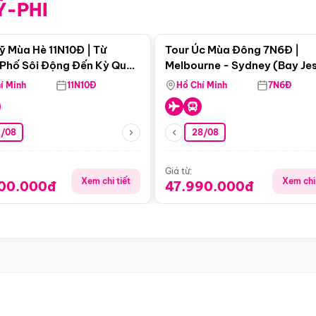
Ỹ-PHI
Điểm nổi bật
Điểm nổi
ỹ Mùa Hè 11N10Đ | Từ
Tour Úc Mùa Đông 7N6Đ |
Phố Sôi Động Đến Kỳ Quan
Melbourne - Sydney (Bay Je
Nhiên Mỹ
Airways)
í Minh
11N10Đ
Hồ Chí Minh
7N6Đ
4/08
28/08
Giá từ:
Xem chi tiết
Xem chi 
900.000đ
47.990.000đ