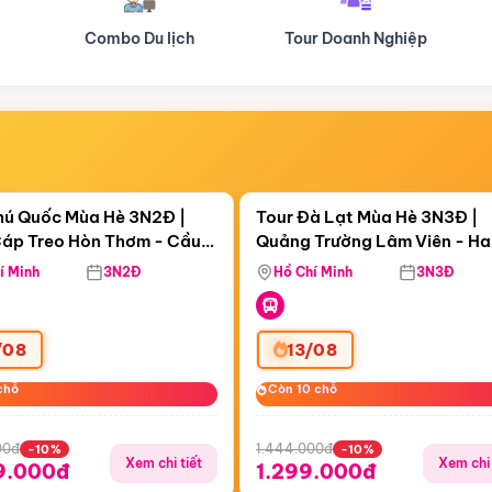
Tour Doanh Nghiệp
Du lịch Hành Hương
Điểm nổi bật
Điểm nổi
ngày 18:55:18
Còn
05 ngày 18:55:18
hú Quốc Mùa Hè 3N2Đ |
Tour Đà Lạt Mùa Hè 3N3Đ |
áp Treo Hòn Thơm - Cầu
Quảng Trường Lâm Viên - H
áp Treo Hòn Thơm
Công Viên Nước Aquatopia
Hill - Puppy Farm
í Minh
3N2Đ
Hồ Chí Minh
3N3Đ
/08
13/08
chỗ
chỗ
Còn 10 chỗ
Còn 10 chỗ
00đ
1.444.000đ
-10%
-10%
Xem chi tiết
Xem chi 
9.000đ
1.299.000đ