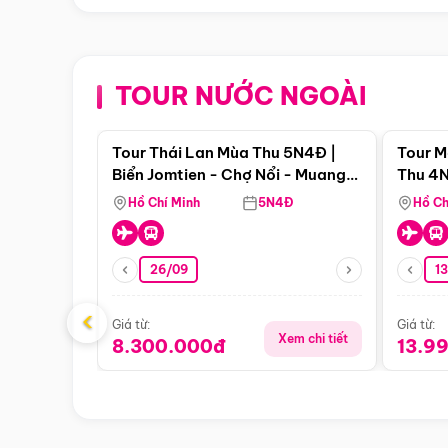
TOUR NƯỚC NGOÀI
Điểm nổi bật
Tour Thái Lan Mùa Thu 5N4Đ |
Tour M
Biển Jomtien - Chợ Nổi - Muang
Thu 4N
Boran - Suanthai (Bay Vietnam
Malacc
Hồ Chí Minh
5N4Đ
Hồ Ch
Airlines)
Singa
26/09
1
‹
Giá từ:
Giá từ:
Xem chi tiết
8.300.000đ
13.9