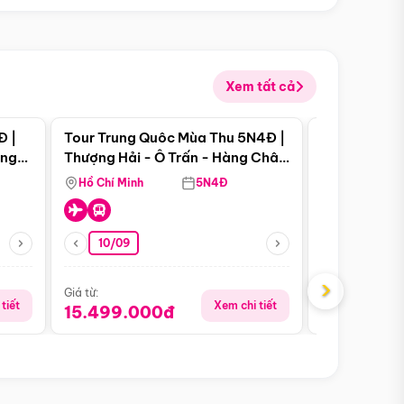
Xem tất cả
 bật
Điểm nổi bật
Đ |
Tour Trung Quôc Mùa Thu 5N4Đ |
Tour Trung
àng
Thượng Hải - Ô Trấn - Hàng Châu
| Thành Đô 
(Tour Không Shopping)
Viên Gấu Tr
Hồ Chí Minh
5N4Đ
Hồ Chí Minh
10/09
21/08
›
Giá từ:
Giá từ:
tiết
Xem chi tiết
15.499.000đ
16.999.0