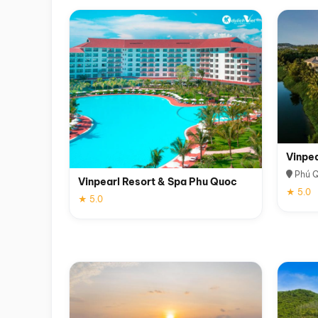
Vinpe
Phú 
Vinpearl Resort & Spa Phu Quoc
★ 5.0
★ 5.0