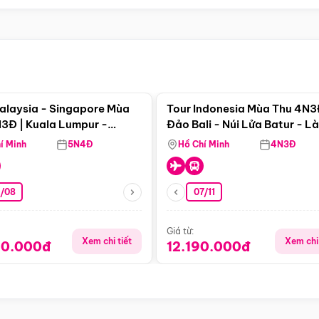
Điểm nổi bật
Điểm nổi
alaysia - Singapore Mùa
Tour Indonesia Mùa Thu 4N3
3Đ | Kuala Lumpur -
Đảo Bali - Núi Lửa Batur - L
a - Johor Baru -
Penglipuran
í Minh
5N4Đ
Hồ Chí Minh
4N3Đ
pore
3/08
07/11
Giá từ:
Xem chi tiết
Xem chi 
90.000đ
12.190.000đ