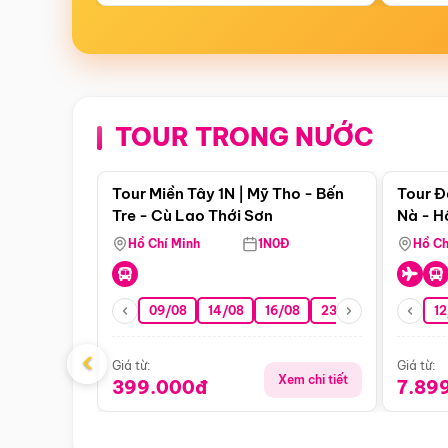
TOUR TRONG NƯỚC
Điểm nổi bật
Tour Miền Tây 1N | Mỹ Tho - Bến
Tour Đ
Tre - Cù Lao Thới Sơn
Nà - H
Nha
Hồ Chí Minh
1N0Đ
Hồ Ch
09/08
14/08
16/08
23/08
30/08
12
0
‹
Giá từ:
Giá từ:
Xem chi tiết
399.000đ
7.89