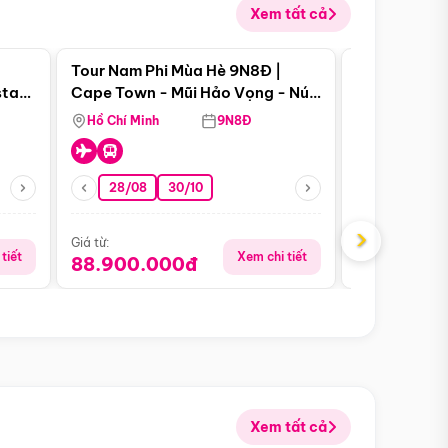
Xem tất cả
 bật
Điểm nổi bật
Tour Nam Phi Mùa Hè 9N8Đ |
Tour Mỹ Mùa
star
Cape Town - Mũi Hảo Vọng - Núi
Hoa Kỳ - Me
Bàn - Johannesburg - Pretoria -
Hồ Chí Minh
9N8Đ
Hồ Chí Minh
Safari - Lodge
28/08
30/10
29/08
›
Giá từ:
Giá từ:
tiết
Xem chi tiết
88.900.000đ
59.900.
Xem tất cả