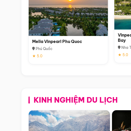
Vinpea
Bay
Melia Vinpearl Phu Quoc
Nha T
Phú Quốc
★ 5.0
★ 5.0
KINH NGHIỆM DU LỊCH