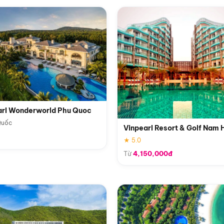
arl Wonderworld Phu Quoc
Quốc
Vinpearl Resort & Golf Nam 
★ 5.0
Từ
4,150,000đ