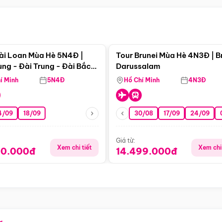
Điểm nổi bật
Điểm nổi
ài Loan Mùa Hè 5N4Đ |
Tour Brunei Mùa Hè 4N3Đ | B
ng - Đài Trung - Đài Bắc
Darussalam
j)
í Minh
5N4Đ
Hồ Chí Minh
4N3Đ
4/09
18/09
30/08
17/09
24/09
Giá từ:
Xem chi tiết
Xem chi 
90.000đ
14.499.000đ