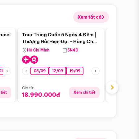
Xem tất cả
 bật
Điểm nổi bật
runei
Tour Trung Quốc 5 Ngày 4 Đêm |
Tour Trung 
Tour Hè
Thượng Hải Hiện Đại - Hàng Châu
Ân Thi - Trư
Nên Thơ - Ô Trấn Cổ Kính
Hồ Chí Minh
5N4Đ
Hồ Chí Minh
01/10
15/10
29/10
05/09
12/09
19/09
16/08
›
Giá từ:
Giá từ:
tiết
Xem chi tiết
18.990.000đ
16.990.0